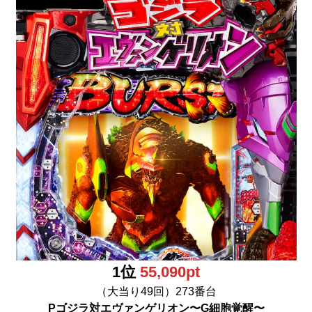
1位
55,090pt
（大当り49回）273番台
Pゴジラ対エヴァンゲリオン〜G細胞覚醒〜