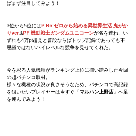
ばまず注目してみよう！
3位から5位には
P Re:ゼロから始める異世界生活 鬼がか
りver.
&
PF 機動戦士ガンダムユニコーン
が名を連ね、い
ずれも4万pt超えと普段ならばトップ記録であっても不
思議ではないハイレベルな競争を見せてくれた。
今を彩る人気機種がランキング上位に揃い踏みした今回
の超パチンコ取材。
様々な機種の状況が良さそうなため、パチンコで高記録
を狙いたいプレイヤーは今すぐ『
マルハン上野店
』へ足
を運んでみよう！