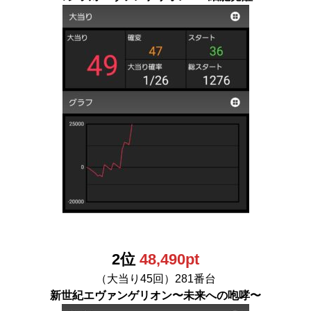
2位
48,490pt
（大当り45回）281番台
新世紀エヴァンゲリオン〜未来への咆哮〜