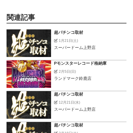
関連記事
超パチンコ取材
1月21日(土)
スーパードーム上野店
Pモンスターレコード格納庫
2月5日(日)
ランドマーク鈴鹿店
超パチンコ取材
12月21日(水)
スーパードーム上野店
超パチンコ取材