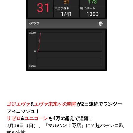
ゴジエヴァ
&
エヴァ未来への咆哮
が2日連続でワンツー
フィニッシュ！
リゼロ
&
ユニコーン
も4万pt超えで追随！
2月19日（日）、『
マルハン上野店
』にて超パチンコ取
材を実施。