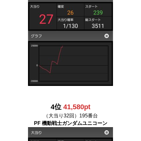
4位
41,580pt
（大当り32回）195番台
PF 機動戦士ガンダムユニコーン