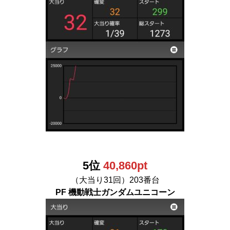
5位
40,860pt
（大当り31回）203番台
PF 機動戦士ガンダムユニコーン