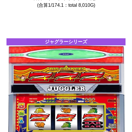
(合算1/174.1：total 8,010G)
ジャグラーシリーズ