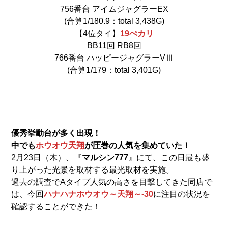
756番台 アイムジャグラーEX
(合算1/180.9：total 3,438G)
【4位タイ】
19ぺカリ
BB11回 RB8回
766番台 ハッピージャグラーVⅢ
(合算1/179：total 3,401G)
優秀挙動台が多く出現！
中でも
ホウオウ天翔
が圧巻の人気を集めていた！
2月23日（木）、『
マルシン777
』にて、この日最も盛
り上がった光景を取材する最光取材を実施。
過去の調査でAタイプ人気の高さを目撃してきた同店で
は、今回
ハナハナホウオウ～天翔～-30
に注目の状況を
確認することができた！