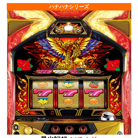
ハナハナシリーズ