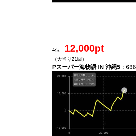
12,000pt
4位
（大当り21回）
Pスーパー海物語 IN 沖縄5
：68