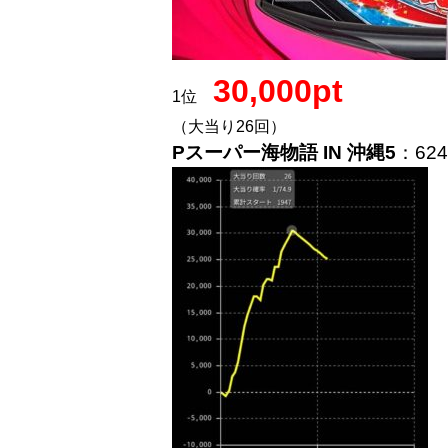
30,000pt
1位
（大当り26回）
Pスーパー海物語 IN 沖縄5
：62