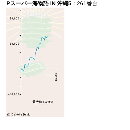
Pスーパー海物語 IN 沖縄5
：261番台