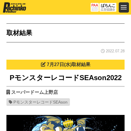
取材結果
2022.07.28
7月27日(水)取材結果
PモンスターレコードSEAson2022
スーパードーム上野店
PモンスターレコードSEAson