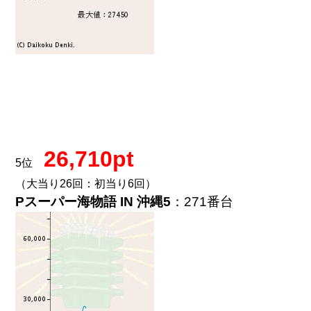
26,710pt
5位
（大当り26回：初当り6回）
Pスーパー海物語 IN 沖縄5
：271番台