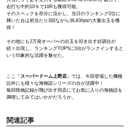
右打ち中約10％で10Rも獲得可能。
そのスペックを存分に活かし、当日のランキング2位に
輝いた台は初当たり3回ながら36,830ptの大量出玉を獲
得！
その他にも2万発オーバーの出玉を叩き出す好調台が
続々出現し、ランキングTOP5に3台がランクインすると
いう印象的な活躍を魅せた。
ここ『
スーパードーム上野店
』では、今回登場した機種
以外にも様々な海物語シリーズの台が活躍中！
毎回怪物記録が飛び出す同店にてお気に入りの海物語を
満喫してみてはいかがだろうか。
関連記事