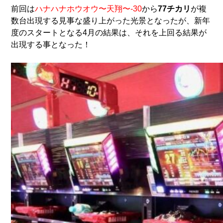
前回は
ハナハナホウオウ〜天翔〜-30
から
77チカリ
が複
数台出現する見事な盛り上がった光景となったが、新年
度のスタートとなる4月の結果は、それを上回る結果が
出現する事となった！