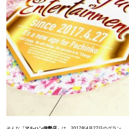
そんな『
マルハン伊勢店
』は、2017年4月27日のグラン