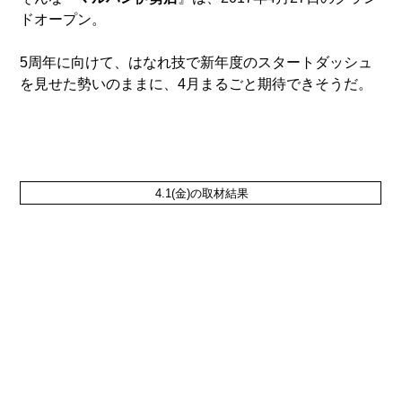
ドオープン。
5周年に向けて、はなれ技で新年度のスタートダッシュ
を見せた勢いのままに、4月まるごと期待できそうだ。
4.1
(金)の取材結果