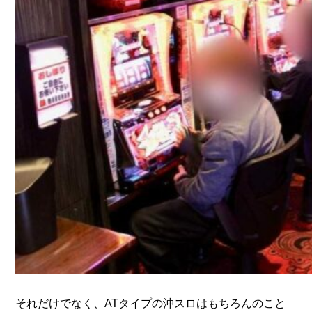
それだけでなく、ATタイプの沖スロはもちろんのこと