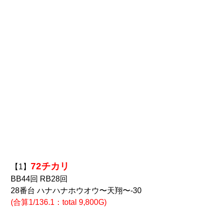
72チカリ
【1】
BB44回 RB28回
28番台 ハナハナホウオウ〜天翔〜-30
(合算1/136.1：total 9,800G)