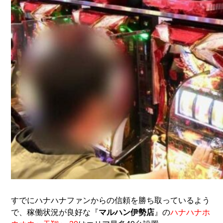
すでにハナハナファンからの信頼を勝ち取っているよう
で、稼働状況が良好な『
マルハン伊勢店
』の
ハナハナホ