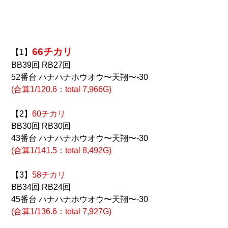
66
チカリ
【1】
BB39回 RB27回
52番台 ハナハナホウオウ〜天翔〜-30
(合算1/120.6：total 7,966G)
【2】
60チカリ
BB30回 RB30回
43番台 ハナハナホウオウ〜天翔〜-30
(合算1/141.5：total 8,492G)
【3】
58チカリ
BB34回 RB24回
45番台 ハナハナホウオウ〜天翔〜-30
(合算1/136.6：total 7,927G)