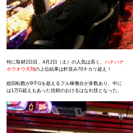
特に取材2日目、4月2日（土）の人気は高く、
ハナハナ
ホウオウ天翔
の上位結果は軒並み70チカリ超え！
総回転数が9千Gを超えるフル稼働台が多数あり、中に
は1万G超えもあった信頼のおけるはなれ技となった。