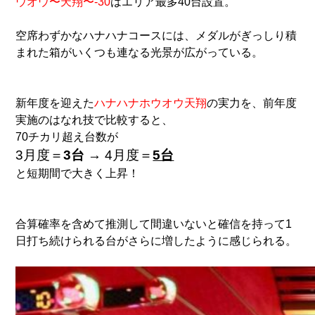
ウオウ〜天翔〜-30
はエリア最多40台設置。
空席わずかなハナハナコースには、メダルがぎっしり積
まれた箱がいくつも連なる光景が広がっている。
新年度を迎えた
ハナハナホウオウ天翔
の実力を、前年度
実施のはなれ技で比較すると、
70チカリ超え台数が
3月度＝
3台
→ 4月度＝
5台
と短期間で大きく上昇！
合算確率を含めて推測して間違いないと確信を持って1
日打ち続けられる台がさらに増したように感じられる。