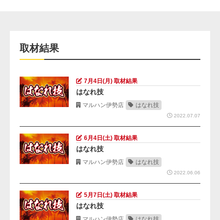
取材結果
7月4日(月) 取材結果
はなれ技
マルハン伊勢店
はなれ技
2022.07.07
6月4日(土) 取材結果
はなれ技
マルハン伊勢店
はなれ技
2022.06.06
5月7日(土) 取材結果
はなれ技
マルハン伊勢店
はなれ技