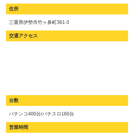
住所
三重県伊勢市竹ヶ鼻町361-3
交通アクセス
台数
パチンコ400台/パチスロ160台
営業時間