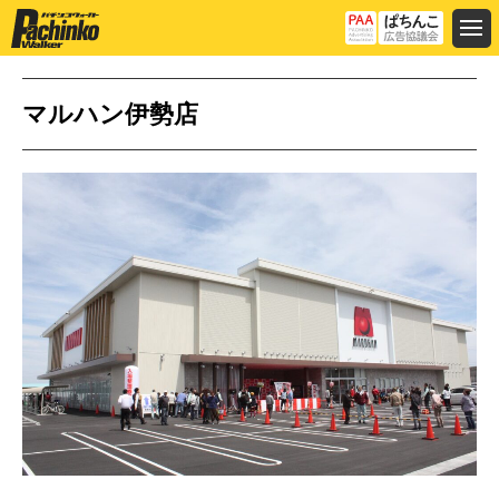
マルハン伊勢店