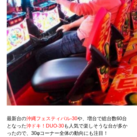
最新台の
沖縄フェスティバル‐30
や、増台で総台数60台
となった
沖ドキ！DUO‐30
も人気で楽しそうな台が多か
ったので、30φコーナー全体の動向にも注目！