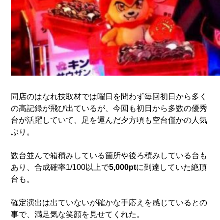
同店のはなれ技取材では曜日を問わず毎回初日から多く
の高記録が飛び出ているが、今回も初日から多数の優秀
台が活躍していて、足を運んだ夕方頃も空台僅かの人気
ぶり。
数台並んで箱積みしている箇所や後ろ積みしている台も
あり、合成確率1/100以上で
5,000pt
に到達していた絶頂
台も。
確定演出は出ていないが確かな手応えを感じているとの
事で、満足気な笑顔を見せてくれた。