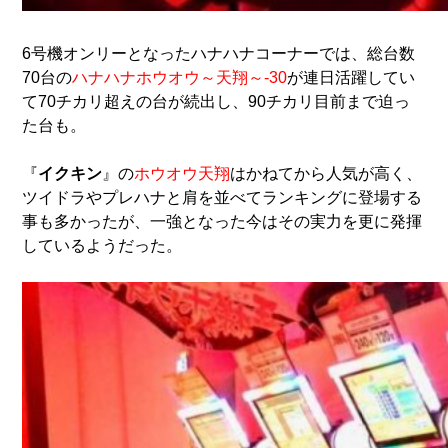
6号機オンリーとなったハナハナコーナーでは、総台数
70台の
ハナハナホウオウ～天翔～-30
が連日活躍してい
て70チカリ超えの台が続出し、90チカリ目前まで迫っ
た台も。
『
イクキン
』の
ホウオウ天翔
はかねてから人気が高く、
ツイドラやプレハナと肩を並べてランキングに登場する
事も多かったが、一強となった今はその実力を更に発揮
しているようだった。