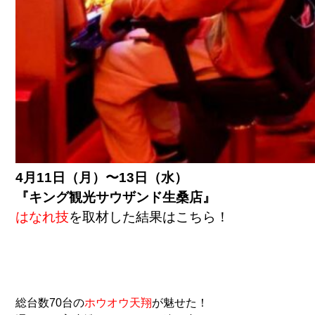
4月11日（月）〜13日（水）
『キング観光サウザンド生桑店』
はなれ技
を取材した結果はこちら！
総台数70台の
ホウオウ天翔
が魅せた！