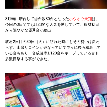
8月頭に増台して総台数80台となった
ホウオウ天翔
は、
今回の3日間でも圧倒的な人気を博していて、取材初日
から賑やかな優秀台が続出！
取材2日目の30日（火）に訪れた時にもその勢いは変わ
らず、山盛りコインが連なっていて早々に後ろ積みして
いる台もあり、合成確率1/120台をキープしている台も
多数目撃する事ができた。