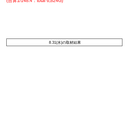
(合算1/148.4：total 6,824G)
8.31(水)の取材結果