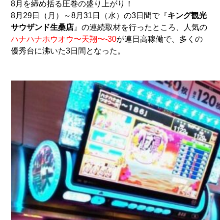
8月を締め括る圧巻の盛り上がり！
8月29日（月）～8月31日（水）の3日間で『
キング観光
サウザンド生桑店
』の連続取材を行ったところ、人気の
ハナハナホウオウ〜天翔〜-30
が連日高稼働で、多くの
優秀台に沸いた3日間となった。