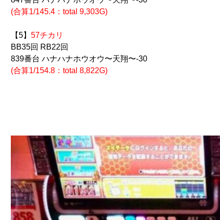
(合算1/145.4：total 9,303G)
【5】
57チカリ
BB35回 RB22回
839番台 ハナハナホウオウ〜天翔〜-30
(合算1/154.8
：total 8,822G)