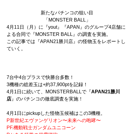
新たなパチンコの狙い目
「MONSTER BALL」
4月11日（月）に『yout』『APAN』のグループ4店舗に
よる合同で『MONSTER BALL』の調査を実施。
この記事では『APAN21勝川店』の怪物玉をレポートし
ていく。
7台中4台プラスで快勝台多数！
3機種の総差玉は+約37,900ptを記録！
4月1日に続いて、MONSTERBALLで『
APAN21勝川
店
』のパチンコの徹底調査を実施！
4月1日にpickupした怪物玉候補はこの3機種。
P新世紀エヴァンゲリオン〜未来への咆哮〜
PF.機動戦士ガンダムユニコーン