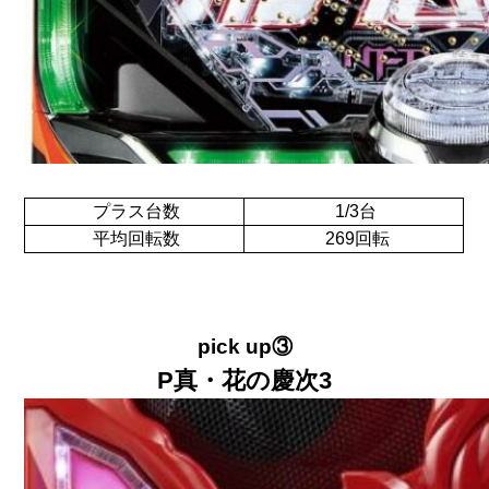
プラス台数
1/3台
平均回転数
269回転
pick up③
P真・花の慶次3