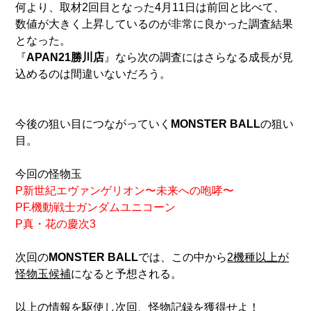
何より、取材2回目となった4月11日は前回と比べて、
数値が大きく上昇しているのが非常に良かった調査結果
となった。
『
APAN21勝川店
』なら次の調査にはさらなる成長が見
込めるのは間違いないだろう。
今後の狙い目につながっていく
MONSTER BALL
の狙い
目。
今回の怪物玉
P新世紀エヴァンゲリオン〜未来への咆哮〜
PF.機動戦士ガンダムユニコーン
P真・花の慶次3
次回の
MONSTER BALL
では、この中から
2機種以上が
怪物玉候補
になると予想される。
以上の情報を駆使し次回、怪物記録を獲得せよ！