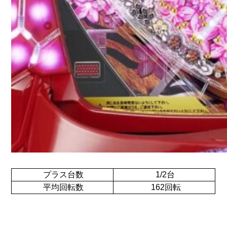
プラス台数
1/2台
平均回転数
162回転