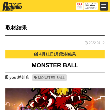
取材結果
2022.04.12
4月11日(月)取材結果
MONSTER BALL
yout勝川店
MONSTER-BALL