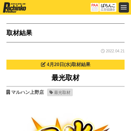
取材結果
2022.04.21
4月20日(水)取材結果
最光取材
マルハン上野店
最光取材