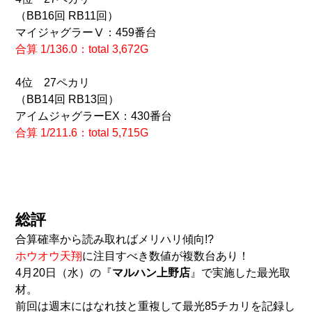
（BB16回 RB11回）
マイジャグラーⅤ：459番台
合算 1/136.0：total 3,672G
4位 27
ペカリ
（BB14回 RB13回）
アイムジャグラーEX：430番台
合算 1/211.6：total 5,715G
総評
合算確率から読み取ればメリハリ傾向!?
ホウオウ天翔
に注目すべき数値が複数台あり！
4月20日（水）の『
マルハン上野店
』で実施した最光取
材。
前回は週末にはなれ技と重複して最光85チカリを記録し