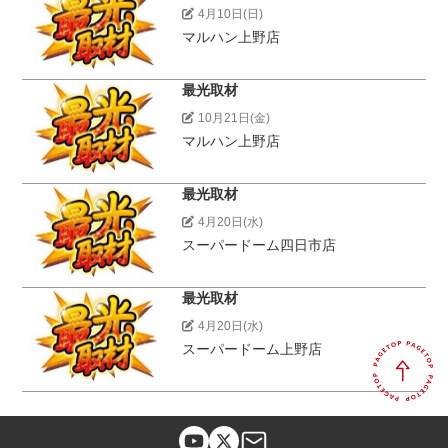
4月10日(日)
マルハン上野店
最光取材
10月21日(金)
マルハン上野店
最光取材
4月20日(水)
スーパードーム四日市店
最光取材
4月20日(水)
スーパードーム上野店