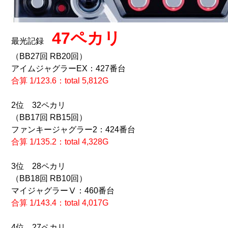
47ペカリ
最光記録
（BB27回 RB20回）
アイムジャグラーEX：427番台
合算 1/123.6：total 5,812G
2位 32
ペカリ
（BB17回 RB15回）
ファンキージャグラー2：424番台
合算 1/135.2：total 4,328G
3位 28
ペカリ
（BB18回 RB10回）
マイジャグラーⅤ：460番台
合算 1/143.4：total 4,017G
4位 27
ペカリ