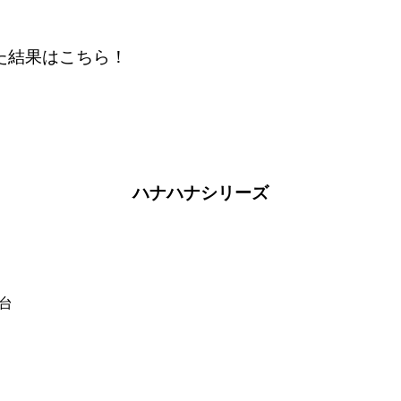
た結果はこちら！
ハナハナシリーズ
番台