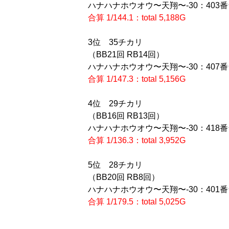
ハナハナホウオウ〜天翔〜-30：403
合算 1/144.1：total 5,188G
3位 35チカリ
（BB21回 RB14回）
ハナハナホウオウ〜天翔〜-30：407
合算 1/147.3：total 5,156G
4位 29チカリ
（BB16回 RB13回）
ハナハナホウオウ〜天翔〜-30：418
合算 1/136.3：total 3,952G
5位 28チカリ
（BB20回 RB8回）
ハナハナホウオウ〜天翔〜-30：401
合算 1/179.5：total 5,025G