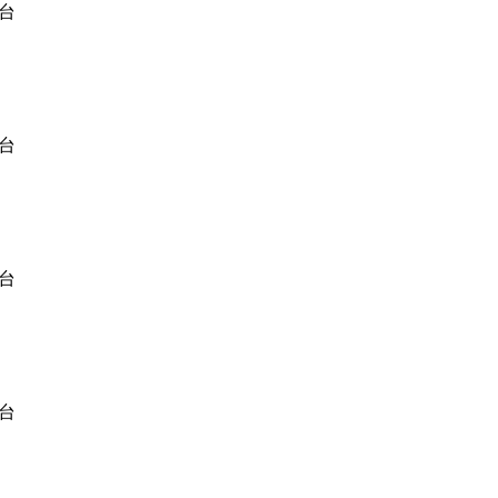
番台
番台
番台
番台