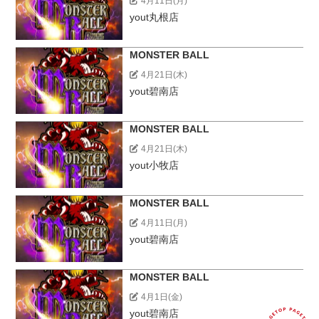
4月11日(月)
yout丸根店
MONSTER BALL
4月21日(木)
yout碧南店
MONSTER BALL
4月21日(木)
yout小牧店
MONSTER BALL
4月11日(月)
yout碧南店
MONSTER BALL
4月1日(金)
yout碧南店