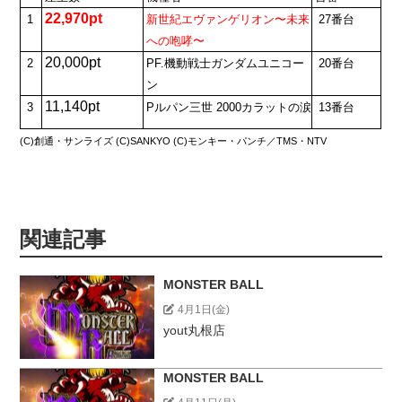
22,970pt
1
新世紀エヴァンゲリオン〜未来
27番台
への咆哮〜
20,000pt
2
P
F.機動戦士ガンダムユニコー
20番台
ン
11,140pt
3
Pルパン三世 2000カラットの涙
13番台
(C)創通・サンライズ (C)SANKYO (C)モンキー・パンチ／TMS・NTV
関連記事
MONSTER BALL
4月1日(金)
yout丸根店
MONSTER BALL