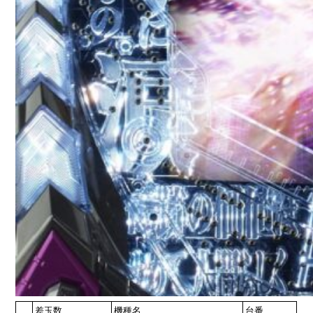
差玉数
機種名
台番