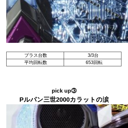
プラス台数
3/3台
平均回転数
653回転
pick up③
Pルパン三世2000カラットの涙