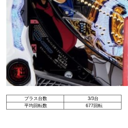
プラス台数
3/3台
平均回転数
677回転