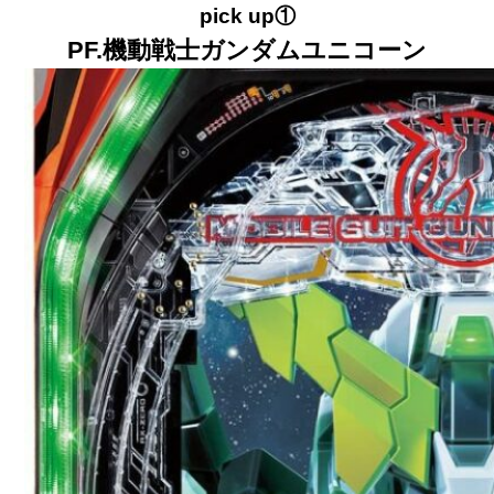
pick up①
PF.機動戦士ガンダムユニコーン