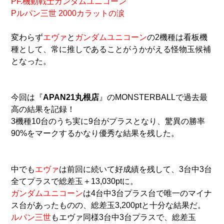
PF.機動戦士ガンダムユニコーン
Pルパン三世 2000カラットの涙
変わらず
エヴァ
と
ガンダムユニコーン
の2機種は看板機
種として、常に推しであることがうかがえる怪物玉候補
となった。
今回は『
APAN21丸根店
』のMONSTERBALLで過去最
高の結果を記録！
3機種10台のうち実に9台がプラスとなり、驚異の勝率
90%をマークするかなり優秀な結果を残した。
中でも
エヴァ
は前回に続いて好成績を残して、3台中3台
全てプラスで総差玉＋13,030ptに。
ガンダムユニコーン
は4台中3台プラス台で唯一のマイナ
ス台があったものの、総差玉3,200ptと十分な結果だ。
ルパン三世
もエヴァ同様3台中3台プラスで、総差玉