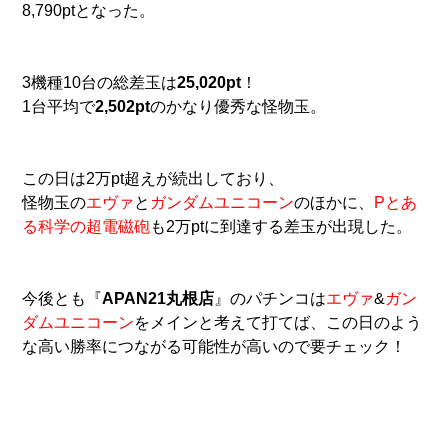
8,790ptとなった。
3機種10台の総差玉は
25,020pt
！
1台平均で
2,502pt
のかなり優秀な怪物玉。
この日は2万pt超えが続出しており、
怪物玉の
エヴァ
と
ガンダムユニコーン
のほかに、
Pとあ
る科学の超電磁砲
も2万ptに到達する差玉が出現した。
今後とも
『
APAN21丸根店
』のパチンコは
エヴァ
&
ガン
ダムユニコーン
をメインと考えて打てば、この日のよう
な高い勝率につながる可能性が高いので要チェック！