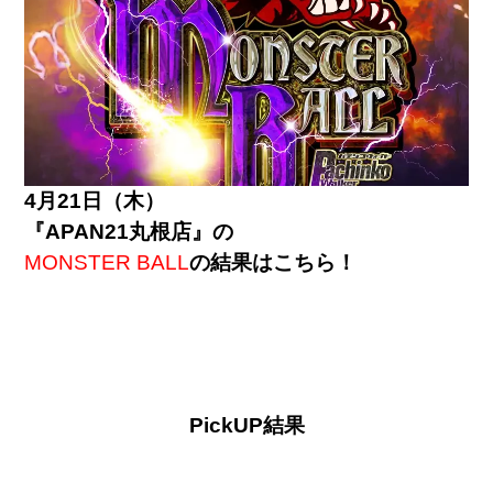
4月2
1日（木）
『APAN21丸根店』の
MONSTER BALL
の結果はこちら！
PickUP結果