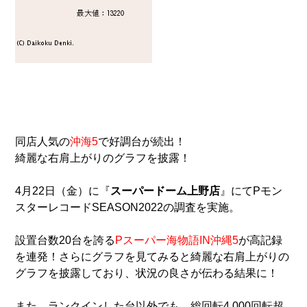
同店人気の
沖海5
で好調台が続出！
綺麗な右肩上がりのグラフを披露！
4月22日（金）に『
スーパードーム上野店
』にてPモン
スターレコードSEASON2022の調査を実施。
設置台数20台を誇る
Pスーパー海物語IN沖縄5
が高記録
を連発！さらにグラフを見てみると綺麗な右肩上がりの
グラフを披露しており、状況の良さが伝わる結果に！
また、ランクインした台以外でも、総回転4,000回転超