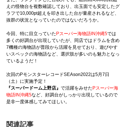
えの怪物台を複数確認しており、出玉面でも安定したグ
ラフで10,000pt超えを叩き出した台が量産されるなど、
抜群の状況となっていたのではないだろうか。
今回、特に目立っていた
Pスーパー海物語IN沖縄5
では
多くの好調台が出現していたが、同店ではドラムを含め
7機種の海物語が普段から活躍を見せており、遊びやす
いスペックの海物語など、選択肢が多いのも魅力となっ
ているようだ！
次回のPモンスターレコードSEAson2022は5月7日
（土）に実施予定！
『スーパードーム上野店』
で活躍をみせた
Pスーパー海
物語IN沖縄5
など、好調台がしっかり出現しているので
是非一度体感してみてほしい。
関連記事