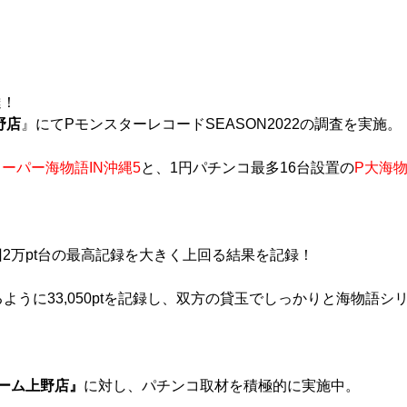
達！
野店
』にてPモンスターレコードSEASON2022の調査を実施。
スーパー海物語IN沖縄5
と、1円パチンコ最多16台設置の
P大海
前回2万pt台の最高記録を大きく上回る結果を記録！
ように33,050ptを記録し、双方の貸玉でしっかりと海物語
ーム上野店』
に対し、パチンコ取材を積極的に実施中。