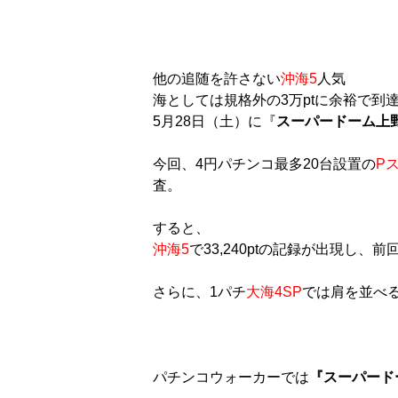
他の追随を許さない
沖海5
人気
海としては規格外の3万ptに余裕で到
5月28日（土）に『
スーパードーム上
今回、4円パチンコ最多20台設置の
P
査。
すると、
沖海5
で33,240ptの記録が出現し、
さらに、1パチ
大海4SP
では肩を並べる
パチンコウォーカーでは
『スーパード