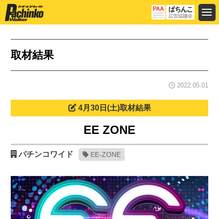
取材結果
2022.05.01
4月30日(土)取材結果
EE ZONE
パチンコワイド
EE-ZONE