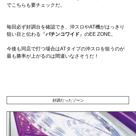
でこちらも要チェックだ。
毎回必ず好調台を確認でき、沖スロやAT機がはっきり
狙い目と伝わる『
パチンコワイド
』のEE ZONE。
今後も同店で打つ場合はATタイプの沖スロを狙うのが
最も勝率が上がるのは間違いなさそうだ！
好調だったゾーン