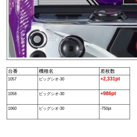
台番
機種名
差枚数
+2,331pt
1057
ビッグシオ-30
+986pt
1058
ビッグシオ-30
1060
ビッグシオ-30
-750pt