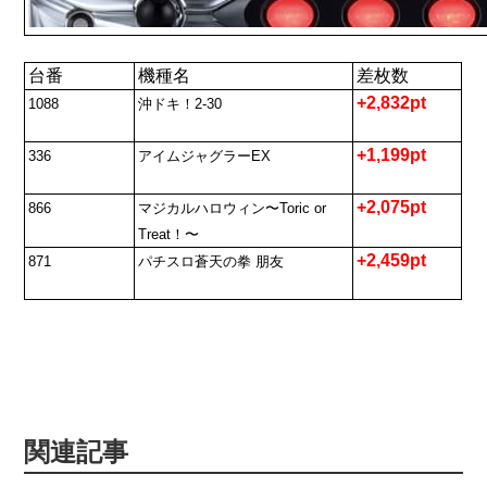
台番
機種名
差枚数
+2,832pt
1088
沖ドキ！2-30
+1,199pt
336
アイムジャグラーEX
+2,075pt
866
マジカルハロウィン〜Toric or
Treat！〜
+2,459pt
871
パチスロ蒼天の拳 朋友
関連記事