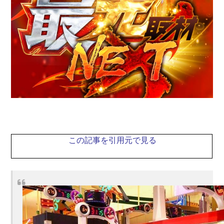
この記事を引用元で見る