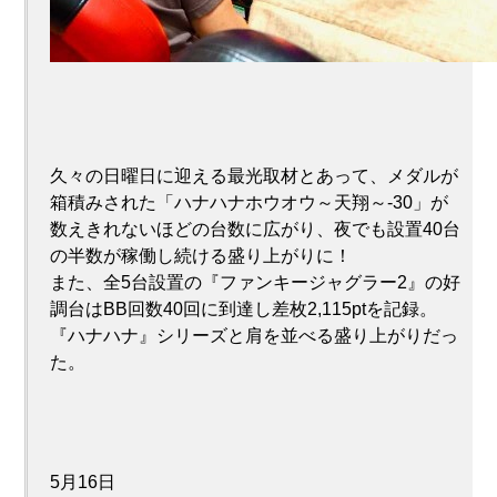
久々の日曜日に迎える最光取材とあって、メダルが
箱積みされた「ハナハナホウオウ～天翔～-30」が
数えきれないほどの台数に広がり、夜でも設置40台
の半数が稼働し続ける盛り上がりに！
また、全5台設置の『ファンキージャグラー2』の好
調台はBB回数40回に到達し差枚2,115ptを記録。
『ハナハナ』シリーズと肩を並べる盛り上がりだっ
た。
5月16日