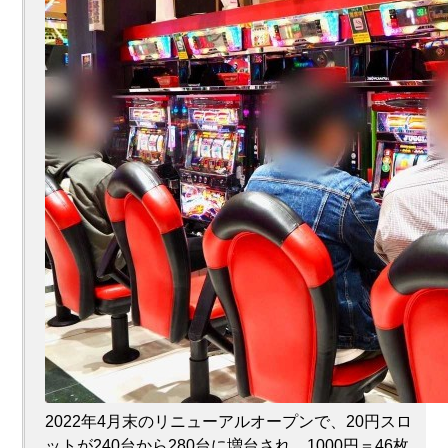
2022年4月末のリニューアルオープンで、20円スロ
ットが240台から280台に増台され、1000円＝46枚