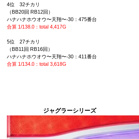
4位 32チカリ
（BB20回 RB12回）
ハナハナホウオウ〜天翔〜-30：475番台
合算 1/138.0：total 4,417G
5位 27チカリ
（BB11回 RB16回）
ハナハナホウオウ〜天翔〜-30：411番台
合算 1/134.0：total 3,618G
ジャグラーシリーズ