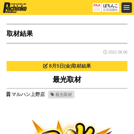
取材結果
2022.08.06
8月5日(金)取材結果
最光取材
マルハン上野店
最光取材