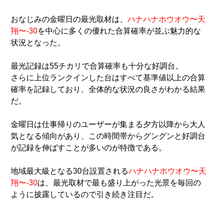
おなじみの金曜日の最光取材は、
ハナハナホウオウ〜天
翔〜-30
を中心に多くの優れた合算確率が並ぶ魅力的な
状況となった。
最光記録は55チカリで合算確率も十分な好調台。
さらに上位ランクインした台はすべて基準値以上の合算
確率を記録しており、全体的な状況の良さがわかる結果
だ。
金曜日は仕事帰りのユーザーが集まる夕方以降から大人
気となる傾向があり、この時間帯からグングンと好調台
が記録を伸ばすことが多いのが特徴である。
地域最大級となる30台設置される
ハナハナホウオウ〜天
翔〜-30
は、最光取材で最も盛り上がった光景を毎回の
ように披露しているので引き続き注目だ。