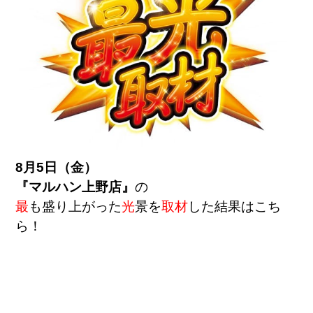
8月5日（金）
『マルハン上野店』
の
最
も盛り上がった
光
景を
取材
した結果はこち
ら！