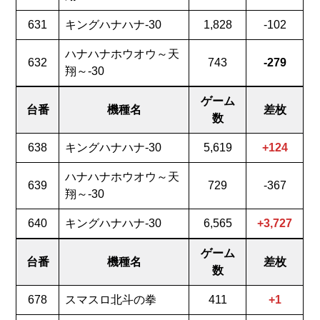
631
キングハナハナ-30
1,828
-102
ハナハナホウオウ～天
632
743
-279
翔～-30
ゲーム
台番
機種名
差枚
数
638
キングハナハナ-30
5,619
+124
ハナハナホウオウ～天
639
729
-367
翔～-30
640
キングハナハナ-30
6,565
+3,727
ゲーム
台番
機種名
差枚
数
678
スマスロ北斗の拳
411
+1