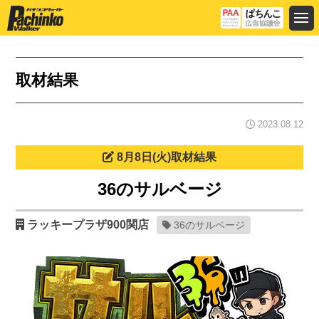
取材結果
2023.08.12
8月8日(火)取材結果
36のサルベージ
ラッキープラザ900関店
36のサルベージ