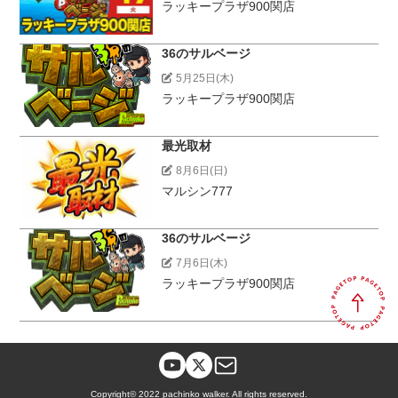
ラッキープラザ900関店
36のサルベージ
5月25日(木)
ラッキープラザ900関店
最光取材
8月6日(日)
マルシン777
36のサルベージ
7月6日(木)
ラッキープラザ900関店
Copyright© 2022 pachinko walker. All rights reserved.