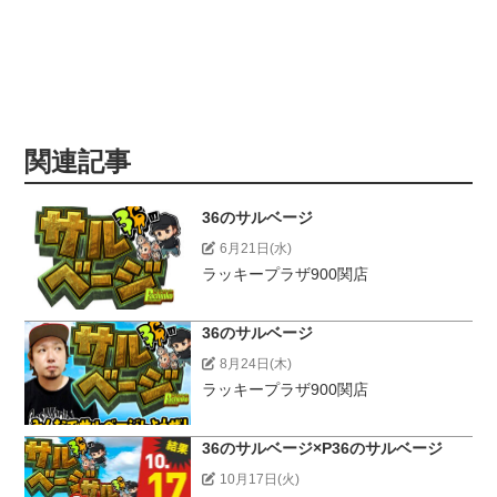
関連記事
36のサルベージ
6月21日(水)
ラッキープラザ900関店
36のサルベージ
8月24日(木)
ラッキープラザ900関店
36のサルベージ×P36のサルベージ
10月17日(火)