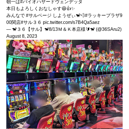
朝一は
#バイオハザードヴェンデッタ
本日もよろしくおなしゃす😆👍✨
みんなで
#サルベージ
しようぜぃ🐒💨
#ラッキープラザ9
00関店
#サル３６
pic.twitter.com/s7B4Qa5aez
— 🐒３６【サル】🐒8/13Ｍ＆Ｋ本店様🔰🐒 (@36SAru2)
August 8, 2023