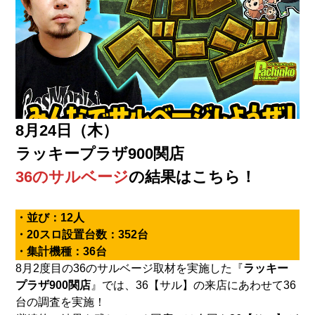
8月24日（木）
ラッキープラザ900関店
36のサルベージ
の結果はこちら！
・並び：12人
・20スロ設置台数：352台
・集計機種：36台
8月2度目の36のサルベージ取材を実施した『
ラッキー
プラザ900関店
』では、36【サル】の来店にあわせて36
台の調査を実施！