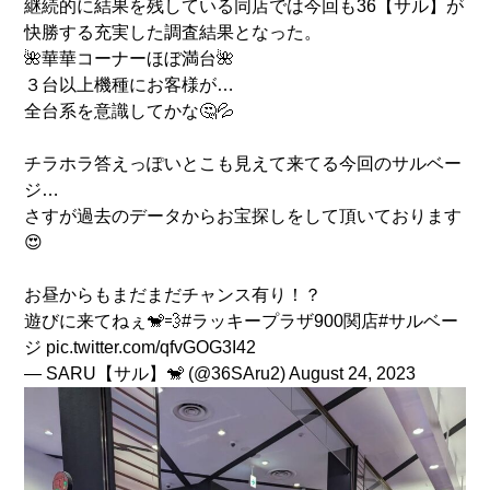
継続的に結果を残している同店では今回も36【サル】が
快勝する充実した調査結果となった。
🌺華華コーナーほぼ満台🌺
３台以上機種にお客様が…
全台系を意識してかな🤔💦
チラホラ答えっぽいとこも見えて来てる今回のサルベー
ジ…
さすが過去のデータからお宝探しをして頂いております
😍
お昼からもまだまだチャンス有り！？
遊びに来てねぇ🐒💨
#ラッキープラザ900関店
#サルベー
ジ
pic.twitter.com/qfvGOG3I42
— SARU【サル】🐒 (@36SAru2)
August 24, 2023