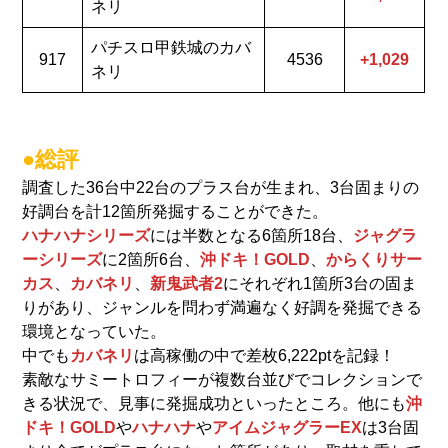
ネリ
パチスロ甲鉄城のカバ
917
4536
+1,029
ネリ
●
総評
調査した36台中22台のプラス台が生まれ、3台固まりの
好調台を計12箇所発掘することができた。
ハナハナシリーズ
には半数となる6箇所18台、
ジャグラ
ーシリーズ
に2箇所6台、
沖ドキ！GOLD
、
からくりサー
カス
、
カバネリ
、
新鬼武者2
にそれぞれ1箇所3台の固ま
りがあり、ジャンルを問わず満遍なく好調を発掘できる
環境となっていた。
中でも
カバネリ
は高稼働の中で差枚6,222ptを記録！
素敵なサミートロフィーが複数台並びでコレクションで
きる状況で、見事に発掘成功といったところ。他にも
沖
ドキ！GOLD
や
ハナハナ
や
アイムジャグラーEX
は3台固