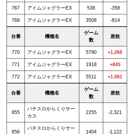
767
アイムジャグラーEX
538
-358
768
アイムジャグラーEX
3508
-814
ゲーム
台番
機種名
差枚
数
770
アイムジャグラーEX
5790
+1,266
771
アイムジャグラーEX
1918
+845
772
アイムジャグラーEX
5511
+1,081
ゲーム
台番
機種名
差枚
数
パチスロからくりサー
855
2255
-2,321
カス
パチスロからくりサー
856
1404
-1,122