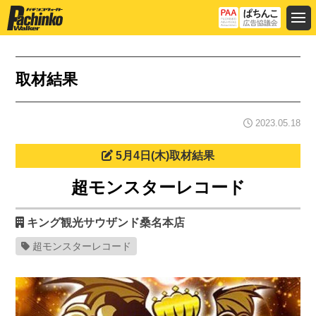
取材結果
2023.05.18
5月4日(木)取材結果
超モンスターレコード
キング観光サウザンド桑名本店
超モンスターレコード