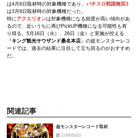
は4月6日取材時の対象機種であり、
パチスロ戦国無双3
は3月6日取材時の対象機種だった。
特に
アクエリオン
は対象機種になる頻度が高い傾向があ
るので、近いうちに再びPickUP機種になる可能性も有
り得る。5月16日（火）、26日（金）と実施が控える
『
キング観光サウザンド桑名本店
』の超モンスターレコ
ードでは、過去の結果に注目して立ち回るのがおすすめ
だ。
関連記事
超モンスターレコード取材
11月6日(日)