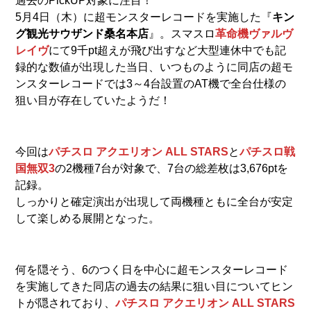
過去のPickUP対象に注目！
5月4日（木）に超モンスターレコードを実施した『
キン
グ観光サウザンド桑名本店
』。スマスロ
革命機ヴァルヴ
レイヴ
にて9千pt超えが飛び出すなど大型連休中でも記
録的な数値が出現した当日、いつものように同店の超モ
ンスターレコードでは3～4台設置のAT機で全台仕様の
狙い目が存在していたようだ！
今回は
パチスロ アクエリオン ALL STARS
と
パチスロ戦
国無双3
の2機種7台が対象で、7台の総差枚は3,676ptを
記録。
しっかりと確定演出が出現して両機種ともに全台が安定
して楽しめる展開となった。
何を隠そう、6のつく日を中心に超モンスターレコード
を実施してきた同店の過去の結果に狙い目についてヒン
トが隠されており、
パチスロ アクエリオン ALL STARS