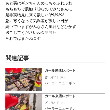
あと実はギンちゃんめっちゃふわふわ
もちもちで肌触り◎なのでみなさんに
是非実物見に来て欲しい🥹🩷🩷🩷
急に寒くなって気温差が激しい日が
続いていますがみなさん風邪などひかず
過ごしてくださいね☺️🫶🏻✨
それではまたね☺️🩷
関連記事
ガール来店レポート
5月11日(木)
パーラーニューギン
ガール来店レポート
9月21日(木)
パーラーニューギン