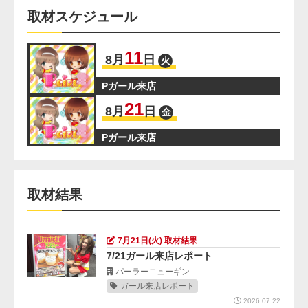
取材スケジュール
11
8
月
日
火
Pガール来店
21
8
月
日
金
Pガール来店
取材結果
7月21日(火) 取材結果
7/21ガール来店レポート
パーラーニューギン
ガール来店レポート
2026.07.22