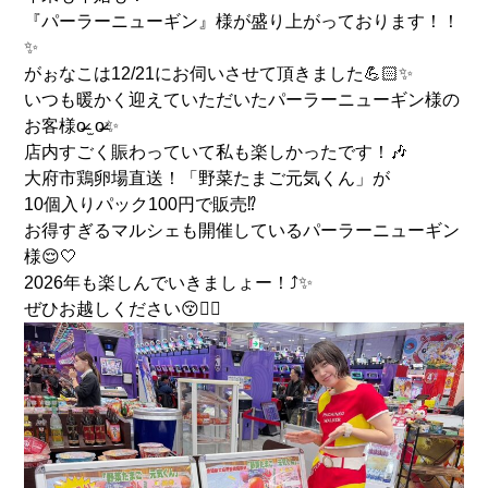
『パーラーニューギン』様が盛り上がっております！！
✨️
がぉなこは12/21にお伺いさせて頂きました💪🏻✨
いつも暖かく迎えていただいたパーラーニューギン様の
お客様o̴̶̷ ̫ o̴̶̷‪‪✨
店内すごく賑わっていて私も楽しかったです！🎶
大府市鶏卵場直送！「野菜たまご元気くん」が
10個入りパック100円で販売⁉️
お得すぎるマルシェも開催しているパーラーニューギン
様😌🤍
2026年も楽しんでいきましょー！⤴️✨
ぜひお越しください😚❤️‍🔥