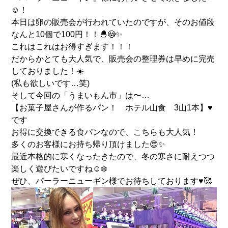
☺️！
本日は卵の販売会が行われていたのですが、そのお値段
なんと10個で100円！！🐣😳✨
これはこれはお得すぎます！！！
だからかとても大人気で、販売会の整理券は早めに完売
しておりました！☀️
(私も欲しいです…笑)
そして今回の「うまいもん市」は〜…
【お菓子屋さんが作るパン！ ホテル山食 3山1本】♥️
です
お得に交換できる食パンなので、こちらも大人気！
多くのお客様にお持ち帰り頂けました😍✨
最近本格的に寒くなったきたので、冬の寒さに耐えつつ
楽しく遊びたいですね☺️❄️
ぜひ、パーラーニューギン様でお待ちしております♥️🥰