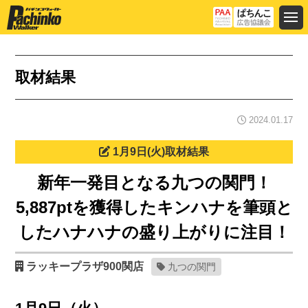
取材結果
2024.01.17
1月9日(火)取材結果
新年一発目となる九つの関門！
5,887ptを獲得したキンハナを筆頭と
したハナハナの盛り上がりに注目！
ラッキープラザ900関店
九つの関門