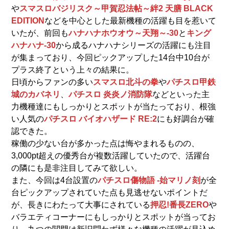
や
スマスロバジリスク～甲賀忍法帖～絆2 天膳 BLACK
EDITION
などを中心とした最新機種の活躍も目を惹いて
いたが、前回も
ハナハナホウオウ～天翔～-30
と
キング
ハナハナ-30
から成るハナハナシリーズの活躍にも注目
が集まっており、今回ピックアップした14台中10台が
プラス終了という上々の結果に。
日頃からファンの多い
スマスロ北斗の拳
や
パチスロ甲鉄
城のカバネリ
、
パチスロ 炎炎ノ消防隊
などといった主
力機種達にもしっかりとスポットが当たっており、根強
い人気の
パチスロ バイオハザード RE:2
にも好調台が確
認できた。
稼働の少ない台が多かった点は悔やまれるものの、
3,000pt超えの優秀台が複数活躍していたので、活躍台
の隣にも是非注目してみて欲しい。
また、今回は4台設置の
パチスロ傷物語 ‐始マリノ刻
が全
台ピックアップされていた点も見逃せないポイントだ
が、長きにわたって大事にされている
押忍!番長ZER
O
や
バラエティコーナーにもしっかりとスポットが当ってお