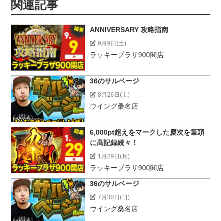
関連記事
ANNIVERSARY 攻略指南
9月9日(土)
ラッキープラザ900関店
36のサルベージ
8月26日(土)
ウイング桑名店
6,000pt超えをマークした慶次を筆頭
に高記録続々！
1月29日(月)
ラッキープラザ900関店
36のサルベージ
7月30日(日)
ウイング桑名店