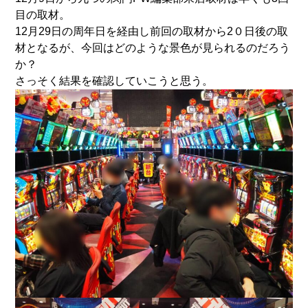
目の取材。
12月29日の周年日を経由し前回の取材から2０日後の取
材となるが、今回はどのような景色が見られるのだろう
か？
さっそく結果を確認していこうと思う。