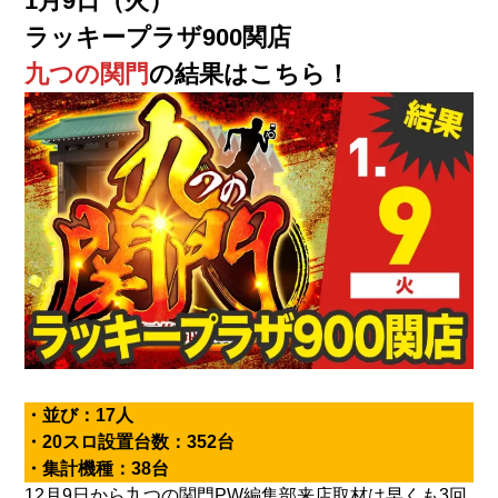
1月9日（火）
ラッキープラザ900関店
九つの関門
の結果はこちら！
・並び：17人
・20スロ設置台数：352台
・集計機種：38台
12月9日から九つの関門PW編集部来店取材は早くも3回