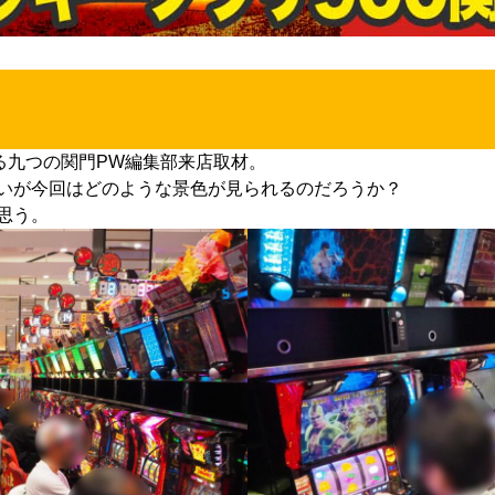
る九つの関門PW編集部来店取材。
いが今回はどのような景色が見られるのだろうか？
思う。