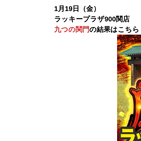
1月19日（金）
ラッキープラザ900関店
九つの関門
の結果はこちら