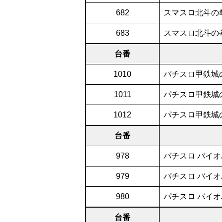
682
スマスロ北斗の
683
スマスロ北斗の
台番
1010
パチスロ甲鉄城
1011
パチスロ甲鉄城
1012
パチスロ甲鉄城
台番
978
パチスロ バイオハ
979
パチスロ バイオハ
980
パチスロ バイオハ
台番