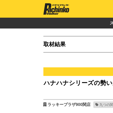
取材結果
ハナハナシリーズの勢いが
ラッキープラザ900関店
九つの