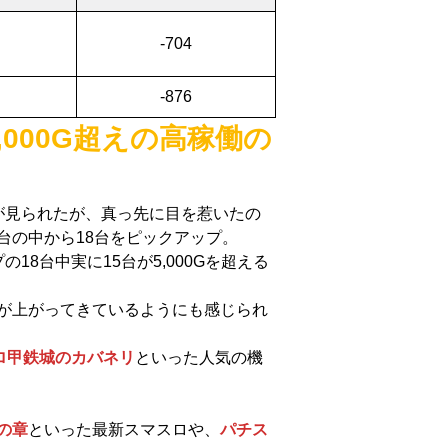
-704
-876
000G超えの高稼働の
が見られたが、真っ先に目を惹いたの
台の中から18台をピックアップ。
18台中実に15台が5,000Gを超える
が上がってきているようにも感じられ
ロ甲鉄城のカバネリ
といった人気の機
の章
といった最新スマスロや、
パチス