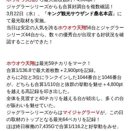
ジャグラーシリーズからも合算好調台を複数確認！
3月22日（水）、『
キング観光サウザンド桑名本店
』に
て最光取材を実施。
当日は安定の人気を誇る
ホウオウ天翔
56台とジャグラー
シリーズ44台から、数々の優秀台が出現する好状況を確
認することができた！
ホウオウ天翔
は最光59チカリをマーク！
合算1/136.8で最大差枚数＋2,900ptを記録。
さらに2位と3位にランクインした1044番台と1046番台
が、どちらも合算1/110台と抜群の挙動を魅せ＋4,800pt
を越える高記録を叩き出した。
全体を見渡すと40チカリを越える台が続出し、多くの台
が賑わいを魅せていた。
ジャグラーシリーズからは
マイジャグラーⅤ
が、この日
の取材のトップとなる最光64ペカリを記録！
ほぼ終日稼働の7,435Gで合算1/116.2と好挙動をみせ、