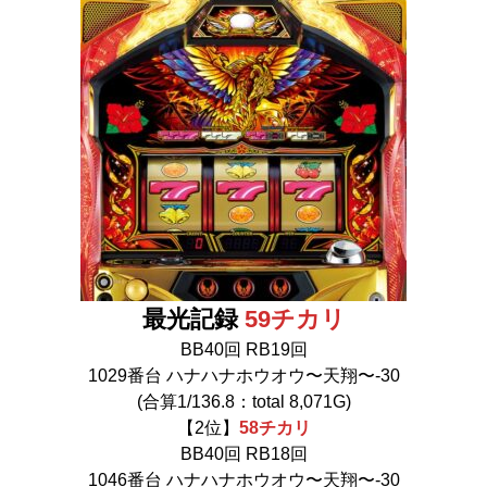
最光記録
59チカリ
BB40回 RB19回
1029番台 ハナハナホウオウ〜天翔〜-30
(合算1/136.8：total 8,071G)
【2位】
58チカリ
BB40回 RB18回
1046番台 ハナハナホウオウ〜天翔〜-30