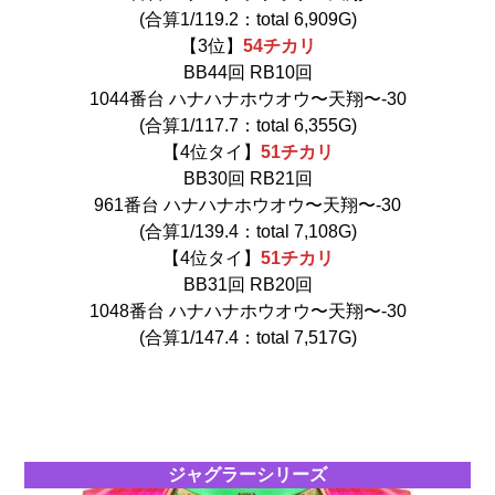
(合算1/119.2：total 6,909G)
【3位】
54チカリ
BB44回 RB10回
1044番台 ハナハナホウオウ〜天翔〜-30
(合算1/117.7：total 6,355G)
【4位タイ】
51チカリ
BB30回 RB21回
961番台 ハナハナホウオウ〜天翔〜-30
(合算1/139.4：total 7,108G)
【4位タイ】
51チカリ
BB31回 RB20回
1048番台 ハナハナホウオウ〜天翔〜-30
(合算1/147.4：total 7,517G)
ジャグラーシリーズ