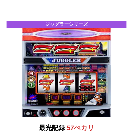
ジャグラーシリーズ
最光記録
57ぺカリ