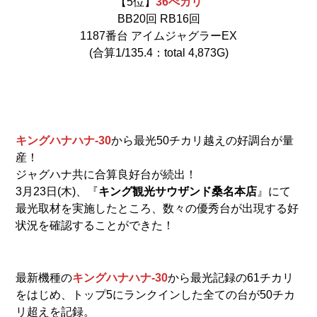
【5位】
36ぺカリ
BB20回 RB16回
1187番台 アイムジャグラーEX
(合算1/135.4：total 4,873G)
キングハナハナ-30
から最光50チカリ越えの好調台が量
産！
ジャグハナ共に合算良好台が続出！
3月23日(木)、『
キング観光サウザンド桑名本店
』にて
最光取材を実施したところ、数々の優秀台が出現する好
状況を確認することができた！
最新機種の
キングハナハナ-30
から最光記録の61チカリ
をはじめ、トップ5にランクインした全ての台が50チカ
リ超えを記録。