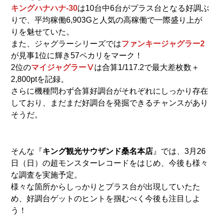
キングハナハナ-30
は10台中6台がプラス台となる好調ぶ
りで、平均稼働6,903Gと人気の高稼働で一際盛り上が
りを魅せていた。
また、ジャグラーシリーズでは
ファンキージャグラー2
が見事1位に輝き57ペカリをマーク！
2位の
マイジャグラーⅤ
は合算1/117.2で最大差枚数＋
2,800ptを記録。
さらに機種問わず合算好調台がそれぞれにしっかり存在
しており、まだまだ好調台を発掘できるチャンスがあり
そうだ。
そんな『
キング観光サウザンド桑名本店
』では、3月26
日（日）の超モンスターレコードをはじめ、今後も様々
な調査を実施予定。
様々な箇所からしっかりとプラス台が出現していたた
め、好調台ゲットのヒントを掴むべく今後も注目しよ
う！