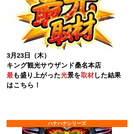
3月23日（木）
キング観光サウザンド桑名本店
最
も盛り上がった
光
景を
取材
した結果
はこちら！
ハナハナシリーズ