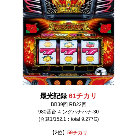
最光記録
61チカリ
BB39回 RB22回
980番台 キングハナハナ-30
(合算1/152.1：total 9,277G)
【2位】
59チカリ