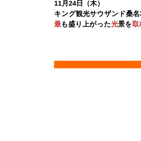
11月24日（木）
キング観光サウザンド桑名
最
も盛り上がった
光
景を
取