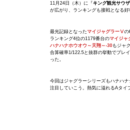
11月24日（木）に『
キング観光サウザ
が広がり、ランキングも接戦となる好
最光記録となった
マイジャグラーⅤ
の
ランキング4位の1179番台の
マイジャ
ハナハナホウオウ～天翔～-30
もジャ
合算確率1/122.5と抜群の挙動でプレ
った。
今回はジャグラーシリーズもハナハナ
注目していこう。熱気に溢れるAタイ