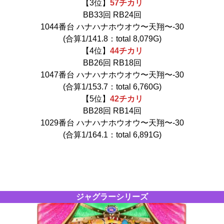
【3位】
57チカリ
BB33回 RB24回
1044番台 ハナハナホウオウ〜天翔〜-30
(合算1/141.8：total 8,079G)
【4位】
44チカリ
BB26回 RB18回
1047番台 ハナハナホウオウ〜天翔〜-30
(合算1/153.7：total 6,760G)
【5位】
42チカリ
BB28回 RB14回
1029番台 ハナハナホウオウ〜天翔〜-30
(合算1/164.1：total 6,891G)
ジャグラーシリーズ