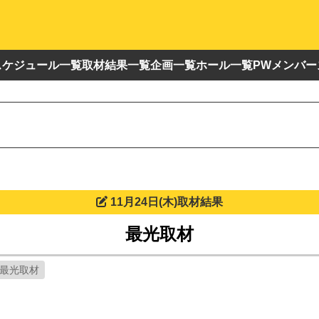
スケジュール一覧
取材結果一覧
企画一覧
ホール一覧
PWメンバー
11月24日(木)取材結果
最光取材
最光取材