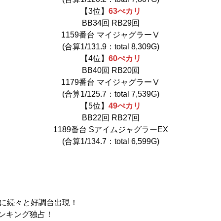
【3位】
63ぺカリ
BB34回 RB29回
1159番台 マイジャグラーⅤ
(合算1/131.9：total 8,309G)
【4位】
60ぺカリ
BB40回 RB20回
1179番台 マイジャグラーⅤ
(合算1/125.7：total 7,539G)
【5位】
49ぺカリ
BB22回 RB27回
1189番台 SアイムジャグラーEX
(合算1/134.7：total 6,599G)
頭に続々と好調台出現！
ンキング独占！