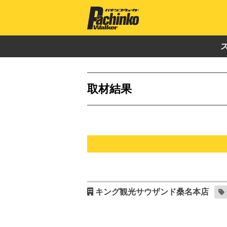
取材結果
キング観光サウザンド桑名本店