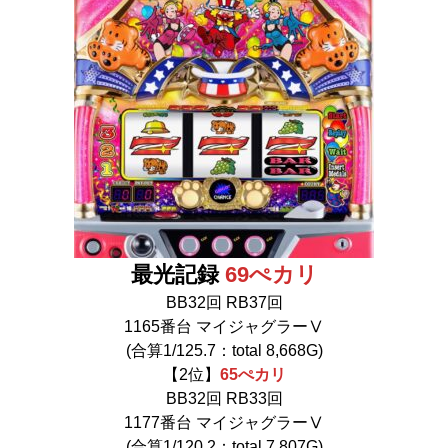
最光記録
69ぺカリ
BB32回 RB37回
1165番台 マイジャグラーⅤ
(合算1/125.7：total 8,668G)
【2位】
65ぺカリ
BB32回 RB33回
1177番台 マイジャグラーⅤ
(合算1/120.2：total 7,807G)