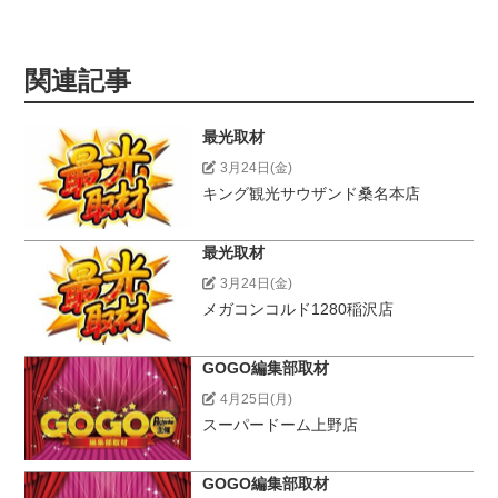
関連記事
最光取材
3月24日(金)
キング観光サウザンド桑名本店
最光取材
3月24日(金)
メガコンコルド1280稲沢店
GOGO編集部取材
4月25日(月)
スーパードーム上野店
GOGO編集部取材