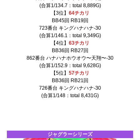
(合算1/134.7：total 8,889G)
【3位】
64チカリ
BB45回 RB19回
723番台 キングハナハナ-30
(合算1/146.1：total 9,349G)
【4位】
63チカリ
BB36回 RB27回
862番台 ハナハナホウオウ〜天翔〜-30
(合算1/152.9：total 9,628G)
【5位】
57チカリ
BB36回 RB21回
726番台 キングハナハナ-30
(合算1/148：total 8,431G)
ジャグラーシリーズ