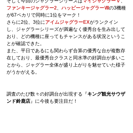
そして今回のジャグラーシリーズは
マイジャグラーⅤ
、
ファンキージャグラー2
、
ハッピージャグラーⅧ
の3機種
が67ペカリで同時に1位をマーク！
さらに2位、3位に
アイムジャグラーEX
がランクイン
し、ジャグラーシリーズが満遍なく優秀台を生み出して
おり、どの機種に座ってもチャンスがある状況というこ
とが確認できた。
また、平日であるにも関わらず合算の優秀な台が複数存
在しており、最優秀台クラスと同水準の好調台が多いこ
とから、ジャグラー全体が盛り上がりを魅せていた様子
がうかがえる。
調査のたび数々の好調台が出現する『
キング観光サウザ
ンド鈴鹿店
』に今後も要注目だ！