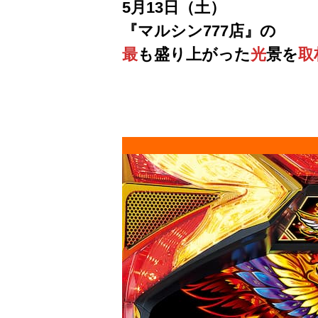
5月13日（土）
『マルシン777店』の
最
も盛り上がった
光
景を
取