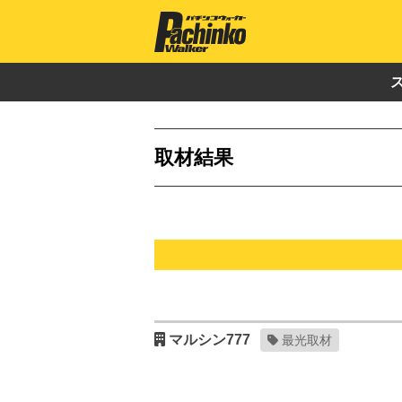
取材結果
マルシン777
最光取材