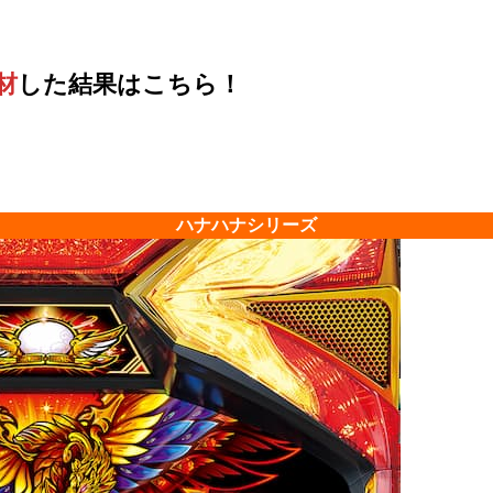
材
した結果はこちら！
ハナハナシリーズ