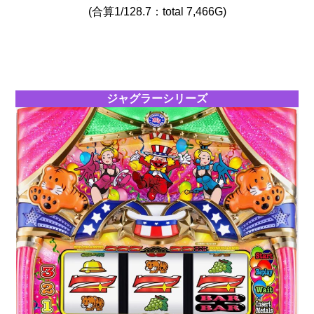
(合算1/128.7：total 7,466G)
ジャグラーシリーズ