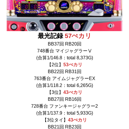
最光記録
57ぺカリ
BB37回 RB20回
748番台 マイジャグラーⅤ
(合算1/146.8：total 8,373G)
【2位】
53ぺカリ
BB22回 RB31回
763番台 アイムジャグラーEX
(合算1/118.2：total 6,265G)
【3位】
43ぺカリ
BB27回 RB16回
728番台 ファンキージャグラー2
(合算1/137.9：total 5,933G)
【3位タイ】
43ぺカリ
BB21回 RB23回