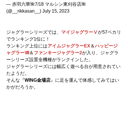
— 赤羽六華🌺7/18 マルシン東刈谷店🌺
(@__rikkasan__)
July 15, 2023
ジャグラーシリーズでは、
マイジャグラーⅤ
が57ペカリ
でランキング1位に！
ランキング上位には
アイムジャグラーEX
＆
ハッピージ
ャグラーⅧ
＆
ファンキージャグラー2
が入り、ジャグラ
ーシリーズ設置全機種がランクインした。
ジャグラーシリーズには幅広く遊べる台が用意されてい
たようだ。
そんな『
WING金場店
』に足を運んで体感してみてはい
かがだろうか。