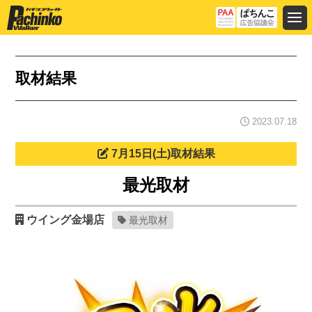
取材結果
2023.07.18
7月15日(土)取材結果
最光取材
ウイング金場店
最光取材