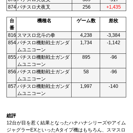
874
パチスロ犬夜叉
256
+1,435
台
機種名
ゲーム数
差枚
番
816
スマスロ北斗の拳
4,238
-3,384
854
パチスロ機動戦士ガンダ
1,734
-1,142
ムユニコーン
855
パチスロ機動戦士ガンダ
895
-96
ムユニコーン
856
パチスロ機動戦士ガンダ
58
-96
ムユニコーン
857
パチスロ機動戦士ガンダ
1,997
-140
ムユニコーン
総評
12台が目を惹く結果となったハナハナシリーズやアイム
ジャグラーEXといったAタイプ機はもちろん、スマスロ