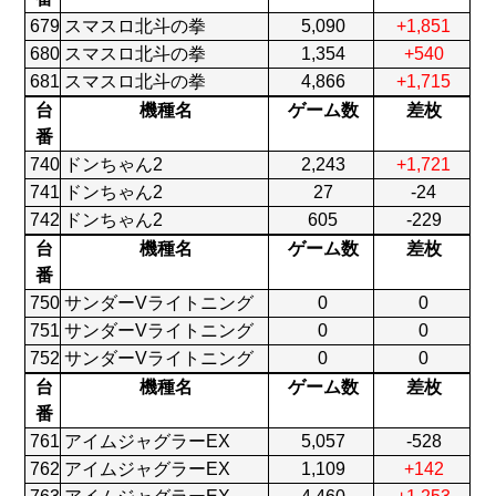
679
スマスロ北斗の拳
5,090
+1,851
680
スマスロ北斗の拳
1,354
+540
681
スマスロ北斗の拳
4,866
+1,715
台
機種名
ゲーム数
差枚
番
740
ドンちゃん2
2,243
+1,721
741
ドンちゃん2
27
-24
742
ドンちゃん2
605
-229
台
機種名
ゲーム数
差枚
番
750
サンダーVライトニング
0
0
751
サンダーVライトニング
0
0
752
サンダーVライトニング
0
0
台
機種名
ゲーム数
差枚
番
761
アイムジャグラーEX
5,057
-528
762
アイムジャグラーEX
1,109
+142