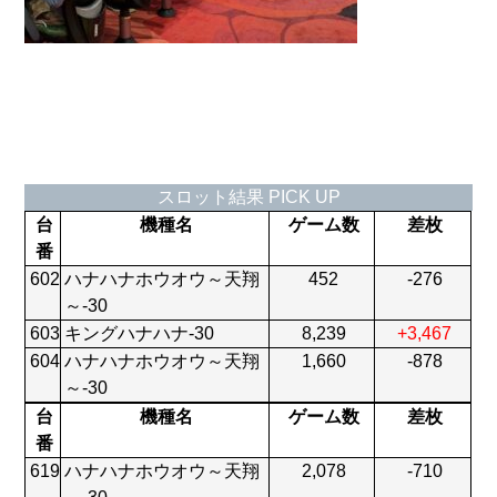
スロット結果 PICK UP
台
機種名
ゲーム数
差枚
番
602
ハナハナホウオウ～天翔
452
-276
～-30
603
キングハナハナ-30
8,239
+3,467
604
ハナハナホウオウ～天翔
1,660
-878
～-30
台
機種名
ゲーム数
差枚
番
619
ハナハナホウオウ～天翔
2,078
-710