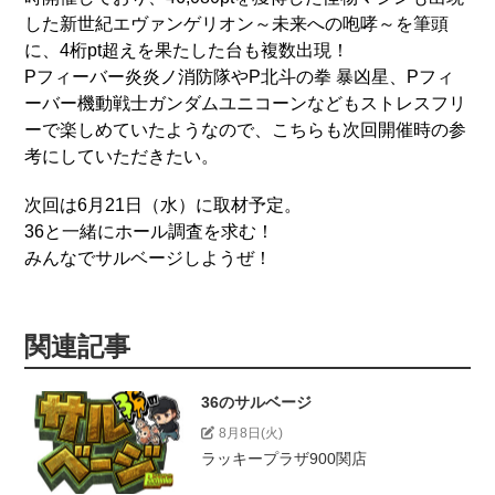
した新世紀エヴァンゲリオン～未来への咆哮～を筆頭
に、4桁pt超えを果たした台も複数出現！
Pフィーバー炎炎ノ消防隊やP北斗の拳 暴凶星、Pフィ
ーバー機動戦士ガンダムユニコーンなどもストレスフリ
ーで楽しめていたようなので、こちらも次回開催時の参
考にしていただきたい。
次回は6月21日（水）に取材予定。
36と一緒にホール調査を求む！
みんなでサルベージしようぜ！
関連記事
36のサルベージ
8月8日(火)
ラッキープラザ900関店