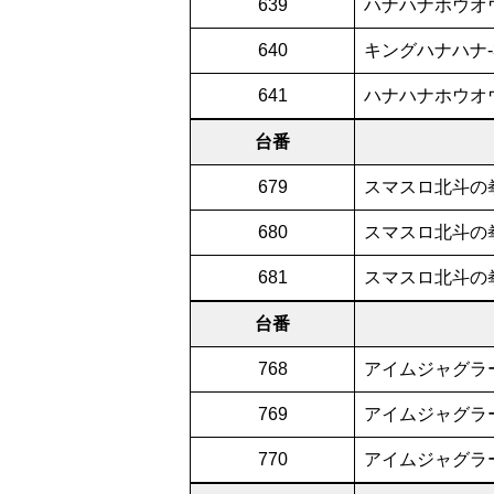
639
ハナハナホウオウ
640
キングハナハナ-
641
ハナハナホウオウ
台番
679
スマスロ北斗の
680
スマスロ北斗の
681
スマスロ北斗の
台番
768
アイムジャグラ
769
アイムジャグラ
770
アイムジャグラ