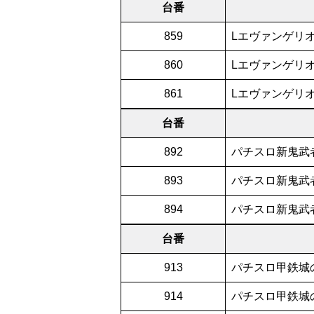
台番
859
Lエヴァンゲリ
860
Lエヴァンゲリ
861
Lエヴァンゲリ
台番
892
パチスロ新鬼武
893
パチスロ新鬼武
894
パチスロ新鬼武
台番
913
パチスロ甲鉄城
914
パチスロ甲鉄城