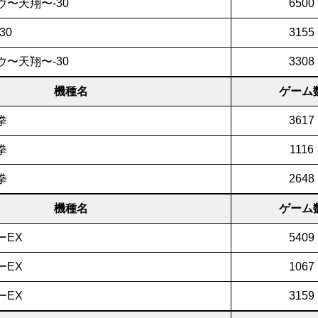
〜天翔〜-30
6500
30
3155
〜天翔〜-30
3308
機種名
ゲーム
拳
3617
拳
1116
拳
2648
機種名
ゲーム
ーEX
5409
ーEX
1067
ーEX
3159