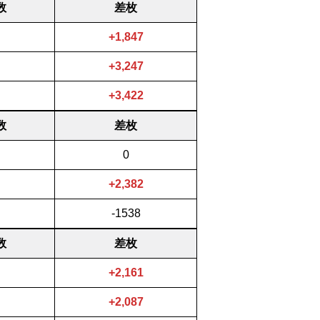
数
差枚
+1,847
+3,247
+3,422
数
差枚
0
+2,382
-1538
数
差枚
+2,161
+2,087