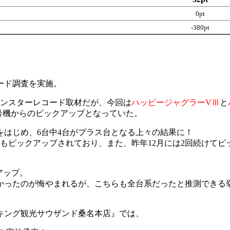
0pt
-380pt
ード調査を実施。
モンスターレコード取材だが、今回は
ハッピージャグラーVⅢ
と
5号機からのピックアップとなっていた。
好調台をはじめ、6台中4台がプラス台となる上々の結果に！
でもピックアップされており、また、昨年12月には2回続けて
アップ。
かったのが悔やまれるが、こちらも全台系だったと推測できる
キング観光サウザンド桑名本店』では、