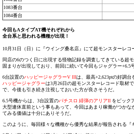
1083番台
1084番台
今回もAタイプAT機それぞれから
全台系と思われる機種が出現！
10月31日（日）に『ウイング桑名店』にて超モンスターレコ
同店の6のつく日に出現する怪物記録を調査してきている超
固まりが出現しており、前回に続いて今回もジャグラー+6.
6台設置の
ハッピージャグラーV III
は、最高+2,623ptの
ハッピージャグラー
は3月26日の超モンスターレコード取材
で、今後も引き続き注視しておいた方が良さそうだ。
6.5号機からは、3台設置の
パチスロ 緋弾のアリアII
をピック
大型連休直前という事もあって、今回はあまり稼働がつかな
てみる価値は十分にありそうだ。
このように、毎回様々な機種から優秀な結果が報告される『