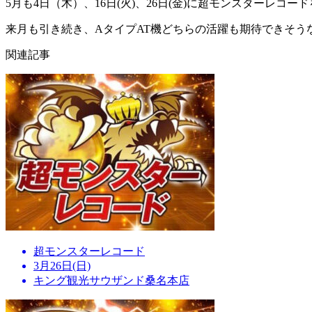
5月も4日（木）、16日(火)、26日(金)に超モンスターレコー
来月も引き続き、AタイプAT機どちらの活躍も期待できそ
関連記事
超モンスターレコード
3月26日(日)
キング観光サウザンド桑名本店