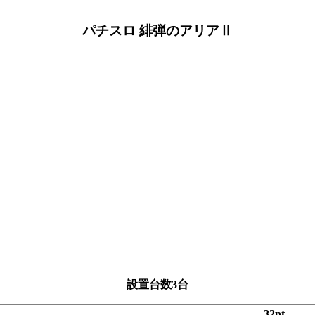
パチスロ 緋弾のアリアⅡ
設置台数3台
32pt