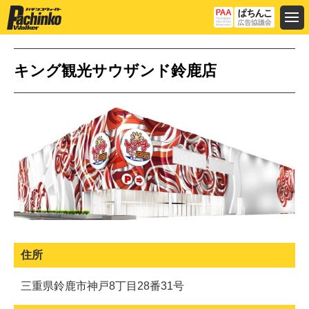
キング観光サウザンド鈴鹿店
住所
三重県鈴鹿市神戸8丁目28番31号