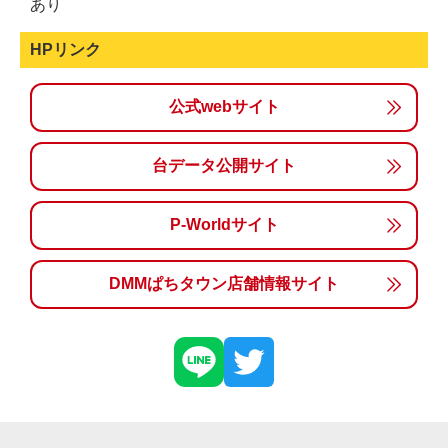
あり
HPリンク
公式webサイト
台データ公開サイト
P-Worldサイト
DMMぱちタウン店舗情報サイト