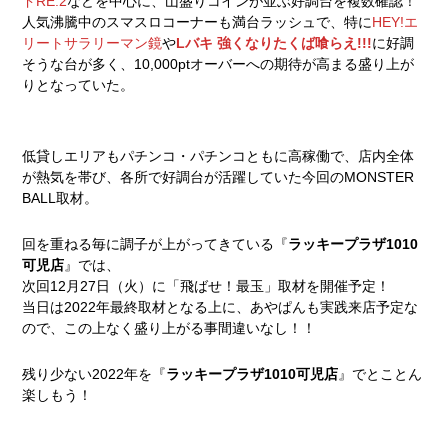
ドRE:2
などを中心に、山盛りコインが並ぶ好調台を複数確認！
人気沸騰中のスマスロコーナーも満台ラッシュで、特に
HEY!エ
リートサラリーマン鏡
や
Lバキ 強くなりたくば喰らえ!!!
に好調
そうな台が多く、10,000ptオーバーへの期待が高まる盛り上が
りとなっていた。
低貸しエリアもパチンコ・パチンコともに高稼働で、店内全体
が熱気を帯び、各所で好調台が活躍していた今回のMONSTER
BALL取材。
回を重ねる毎に調子が上がってきている『
ラッキープラザ1010
可児店
』では、
次回12月27日（火）に「飛ばせ！最玉」取材を開催予定！
当日は2022年最終取材となる上に、あやぱんも実践来店予定な
ので、この上なく盛り上がる事間違いなし！！
残り少ない2022年を『
ラッキープラザ1010可児店
』でとことん
楽しもう！