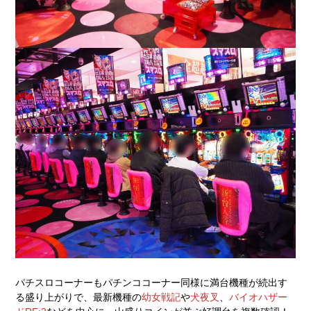
パチスロコーナーもパチンココーナー同様に満台機種が続出す
る盛り上がりで、最新機種の
幼女戦記
や
犬夜叉
、
バイオハザー