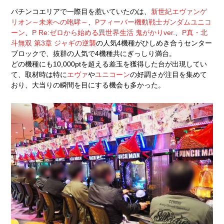
パチンコエリアで一際目を惹いていたのは、
新世紀エヴァンゲ
リオン～未来への咆哮～
、
Pフィーバー機動戦士ガンダムユニコ
ーン
、
P Re:ゼロから始める異世界生活 鬼がかりver.
、
P真・北
斗無双 第3章 ジャギの逆襲
の人気4機種がひしめき合うセンター
ブロックで、抜群の人気で4機種共にぎっしり満台。
どの機種にも10,000ptを超える差玉を獲得した台が出現してい
て、取材時は特に
エヴァ
や
ユニコーン
の好調さが注目を集めて
おり、大当りの瞬間を目にする機会も多かった。