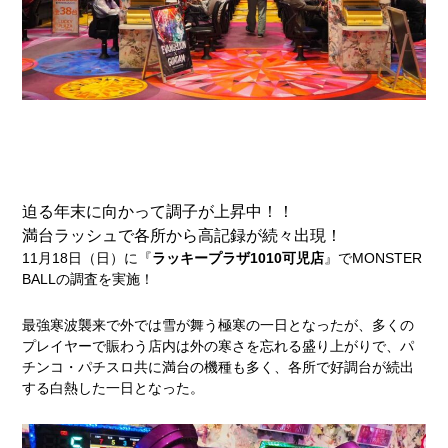
迫る年末に向かって調子が上昇中！！
満台ラッシュで各所から高記録が続々出現！
11月18日（日）に『
ラッキープラザ1010可児店
』でMONSTER
BALLの調査を実施！
最強寒波襲来で外では雪が舞う極寒の一日となったが、多くの
プレイヤーで賑わう店内は外の寒さを忘れる盛り上がりで、パ
チンコ・パチスロ共に満台の機種も多く、各所で好調台が続出
する白熱した一日となった。