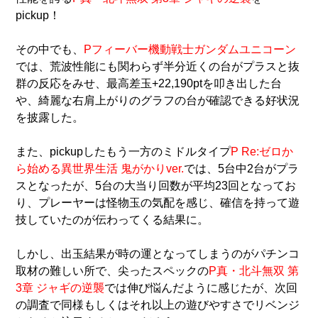
pickup！
その中でも、
Pフィーバー機動戦士ガンダムユニコーン
では、荒波性能にも関わらず半分近くの台がプラスと抜
群の反応をみせ、最高差玉+22,190ptを叩き出した台
や、綺麗な右肩上がりのグラフの台が確認できる好
状況
を披露した。
また、pickupしたもう一方のミドルタイプ
P Re:ゼロか
ら始める異世界生活 鬼がかりver.
では、5台中2台がプラ
スとなったが、5台の大当り回数が平均23回となってお
り、プレーヤーは怪物玉の気配を感じ、確信を持って遊
技していたのが伝わってくる結果に。
しかし、出玉結果が時の運となってしまうのがパチンコ
取材の難しい所で、尖ったスペックの
P真・北斗無双 第
3章 ジャギの逆襲
では伸び悩んだように感じたが、次回
の調査で同様もしくはそれ以上の遊びやすさでリベンジ