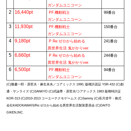
ガンダムユニコーン
2
16,440pt
PF.機動戦士
99番台
ガンダムユニコーン
3
11,930pt
PF.機動戦士
150番台
ガンダムユニコーン
4
9,180pt
P Re:ゼロから始める
241番台
異世界生活 鬼がかりver.
5
6,660pt
P Re:ゼロから始める
244番台
異世界生活 鬼がかりver.
6
6,500pt
PF.機動戦士
94番台
ガンダムユニコーン
(C)隆慶一郎・原哲夫・麻生未央／コアミックス 1990, 版権許諾証 YSR-432
(C)創
通・サンライズ (C)SANKYO (C)武論尊・原哲夫/コアテックス 1983 版権特許証
KOR-313 (C)2010-2013 コーエーテクモゲームス (C)Sammy (C)長月逹平・株式
会社KADOKAWA刊/Re:ゼロから始める異世界生活製策委員会 (C)DAITO
GIKEN,INC.