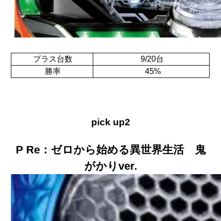
プラス台数
9/20台
勝率
45%
pick up2
P Re：ゼロから始める異世界生活 鬼
がかりver.