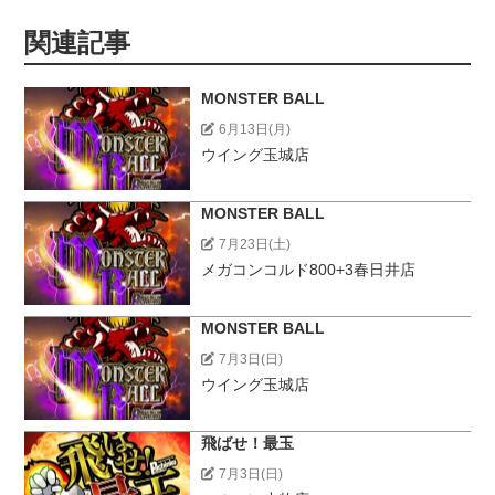
関連記事
MONSTER BALL
6月13日(月)
ウイング玉城店
MONSTER BALL
7月23日(土)
メガコンコルド800+3春日井店
MONSTER BALL
7月3日(日)
ウイング玉城店
飛ばせ！最玉
7月3日(日)