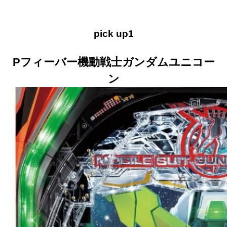
pick up1
Pフィーバー機動戦士ガンダムユニコー
ン