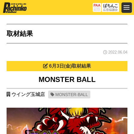
取材結果
2022.06.04
6月3日(金)取材結果
MONSTER BALL
ウイング玉城店
MONSTER-BALL