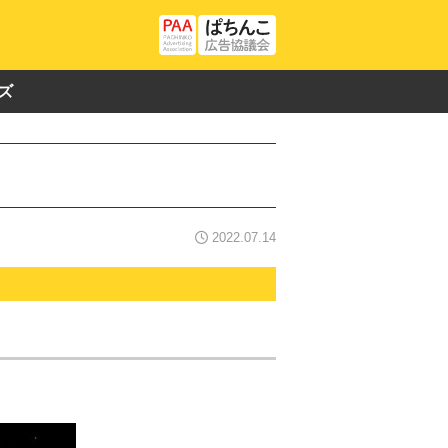
ズ
2022.07.14