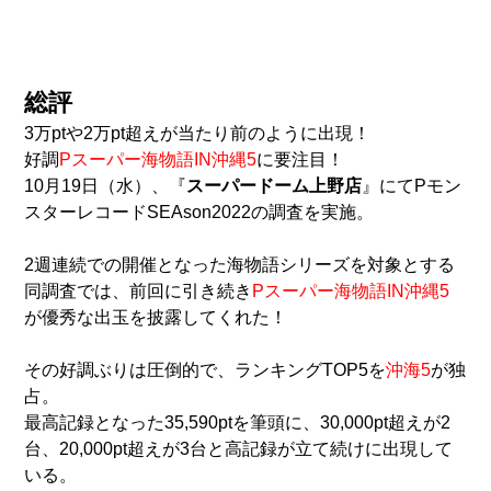
総評
3万ptや2万pt超えが当たり前のように出現！
好調
Pスーパー海物語IN沖縄5
に要注目！
10月19日（水）、『
スーパードーム上野店
』にてPモン
スターレコードSEAson2022の調査を実施。
2週連続での開催となった海物語シリーズを対象とする
同調査では、前回に引き続き
Pスーパー海物語IN沖縄5
が優秀な出玉を披露してくれた！
その好調ぶりは圧倒的で、ランキングTOP5を
沖海5
が独
占。
最高記録となった35,590ptを筆頭に、30,000pt超えが2
台、20,000pt超えが3台と高記録が立て続けに出現して
いる。