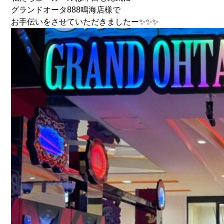
グランドオータ888鳴海店様で
お手伝いをさせていただきましたー✨✨✨