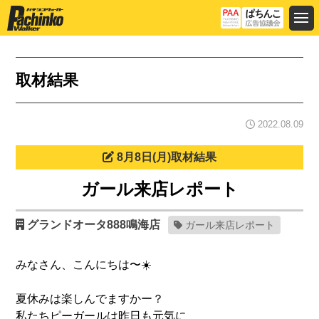
取材結果
2022.08.09
8月8日(月)取材結果
ガール来店レポート
グランドオータ888鳴海店
ガール来店レポート
みなさん、こんにちは〜☀️
夏休みは楽しんでますかー？
私たちピーガールは昨日も元気に