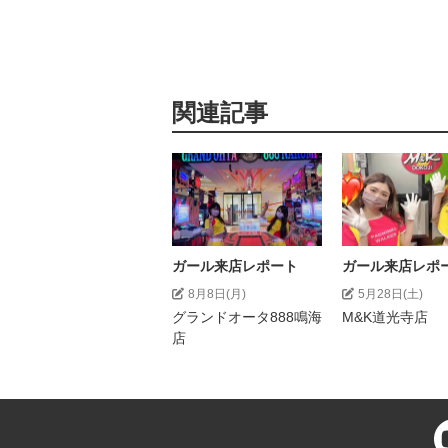
関連記事
ガール来店レポート
ガール来店レポ
8月8日(月)
5月28日(土)
グランドオータ888鳴海
M&K道光寺店
店