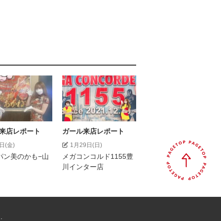
来店レポート
ガール来店レポート
日(金)
1月29日(日)
パン美のかも−山
メガコンコルド1155豊
川インター店
.