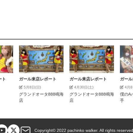
ート
ガール来店レポート
ガール来店レポート
ガール
5月8日(日)
4月30日(土)
4月8
グランドオータ888鳴海
グランドオータ888鳴海
僕のA
店
店
手
Copyright© 2022 pachinko walker. All rights reserved