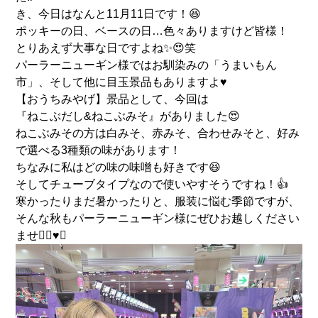
き、今日はなんと11月11日です！😆
ポッキーの日、ベースの日…色々ありますけど皆様！
とりあえず大事な日ですよね✨😍笑
パーラーニューギン様ではお馴染みの「うまいもん
市」、そして他に目玉景品もありますよ♥️
【おうちみやげ】景品として、今回は
『ねこぶだし&ねこぶみそ』がありました😍
ねこぶみその方は白みそ、赤みそ、合わせみそと、好み
で選べる3種類の味があります！
ちなみに私はどの味の味噌も好きです😆
そしてチューブタイプなので使いやすそうですね！👍
寒かったりまだ暑かったりと、服装に悩む季節ですが、
そんな秋もパーラーニューギン様にぜひお越しください
ませ🙇‍♀️♥️✨