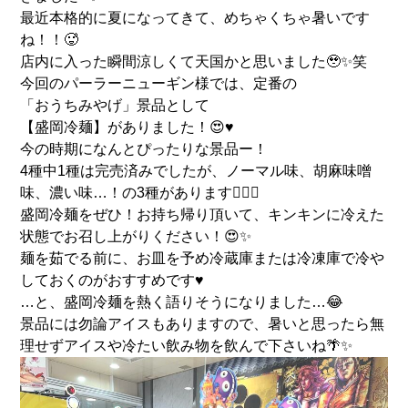
最近本格的に夏になってきて、めちゃくちゃ暑いです
ね！！🥵
店内に入った瞬間涼しくて天国かと思いました🥹✨笑
今回のパーラーニューギン様では、定番の
「おうちみやげ」景品として
【盛岡冷麺】がありました！😍♥️
今の時期になんとぴったりな景品ー！
4種中1種は完売済みでしたが、ノーマル味、胡麻味噌
味、濃い味…！の3種があります🙆‍♀️✨
盛岡冷麺をぜひ！お持ち帰り頂いて、キンキンに冷えた
状態でお召し上がりください！😍✨
麺を茹でる前に、お皿を予め冷蔵庫または冷凍庫で冷や
しておくのがおすすめです♥️
…と、盛岡冷麺を熱く語りそうになりました…😂
景品には勿論アイスもありますので、暑いと思ったら無
理せずアイスや冷たい飲み物を飲んで下さいね🌴✨