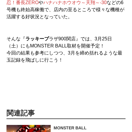
忍！番長ZERO
や
ハナハナホウオウ～天翔～-30
などの6
号機も終始高稼働で、店内の至るところで様々な機種が
活躍する好状況となっていた。
そんな『
ラッキープ
ラザ900関店』では、3月25日
（土）にもMONSTER BALL取材を開催予定！
今回の結果も参考にしつつ、3月を締め括れるような最
玉記録を飛ばしに行こう！
関連記事
MONSTER BALL