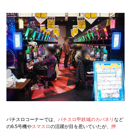
パチスロコーナーでは、
パチスロ甲鉄城のカバネリ
など
の6.5号機や
スマスロ
の活躍が目を惹いていたが、
押