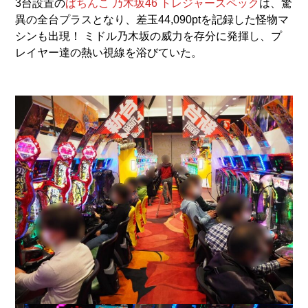
3台設置の
ぱちんこ 乃木坂46 トレジャースペック
は、驚
異の全台プラスとなり、差玉44,090ptを記録した怪物マ
シンも出現！ ミドル乃木坂の威力を存分に発揮し、プ
レイヤー達の熱い視線を浴びていた。