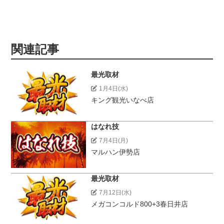
関連記事
最光取材
1月4日(水)
キング観光いなべ店
はなれ技
7月4日(月)
マルハン伊勢店
最光取材
7月12日(水)
メガコンコルド800+3春日井店