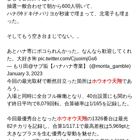
抽選一般合わせて朝から600人弱いて、
ハナ/沖ドキ/チバリヨが秒速で埋まって、北電子も埋ま
った。
そしてもう空き台まじでない。。
あとハナ専にボコられんかった。なんなら歓迎してくれ
た。大好き🌺
pic.twitter.com/CjuoimjGs6
— もり田@サブ垢【ハナハナ専業】 (@morita_gamble)
January 3, 2023
今回の最光取材で断然目立った箇所は
ホウオウ天翔
であ
ろう。
入場と同時に全台フル稼働となり、40台設置にも関わら
ず終日平均で8,079回転、合算確率は1/165を記録した。
今回最優秀台となった
ホウオウ天翔
の1326番台は最光
82チカリを記録し、合算1/117.1で最高差枚は5,969ptと
大きなプラスを生む優秀な挙動を魅せた。