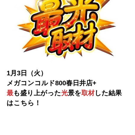
1月3日（火）
メガコンコルド800春日井店+
最
も盛り上がった
光
景を
取材
した結果
はこちら！