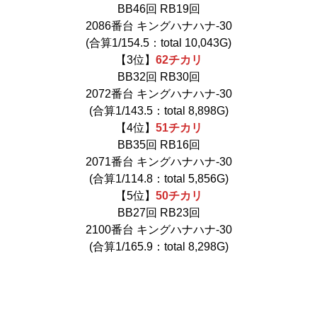
BB46回 RB19回
2086番台 キングハナハナ-30
(合算1/154.5：total 10,043G)
【3位】
62チカリ
BB32回 RB30回
2072番台 キングハナハナ-30
(合算1/143.5：total 8,898G)
【4位】
51チカリ
BB35回 RB16回
2071番台 キングハナハナ-30
(合算1/114.8：total 5,856G)
【5位】
50チカリ
BB27回 RB23回
2100番台 キングハナハナ-30
(合算1/165.9：total 8,298G)