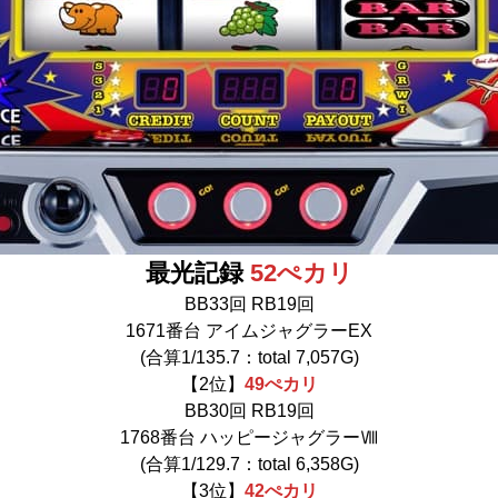
最光記録
52ぺカリ
BB33回 RB19回
1671番台 アイムジャグラーEX
(合算1/135.7：total 7,057G)
【2位】
49ぺカリ
BB30回 RB19回
1768番台 ハッピージャグラーⅧ
(合算1/129.7：total 6,358G)
【3位】
42ぺカリ