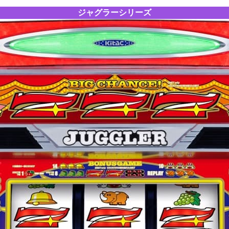
ジャグラーシリーズ