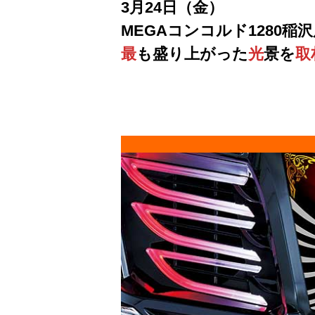
3月24日（金）
MEGAコンコルド1280稲
最
も盛り上がった
光
景を
取