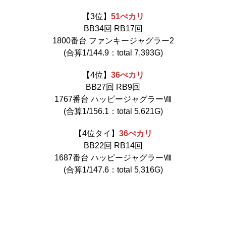
【3位】
51ぺカリ
BB34回 RB17回
1800番台 ファンキージャグラー2
(合算1/144.9：total 7,393G)
【4位】
36ぺカリ
BB27回 RB9回
1767番台 ハッピージャグラーⅧ
(合算1/156.1：total 5,621G)
【4位タイ】
36ぺカリ
BB22回 RB14回
1687番台 ハッピージャグラーⅧ
(合算1/147.6：total 5,316G)