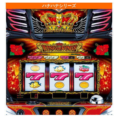
ハナハナシリーズ