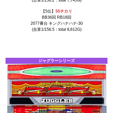
(合算1/138.2：total 7,743G)
【5位】
55チカリ
BB36回 RB18回
2077番台 キングハナハナ-30
(合算1/156.5：total 8,612G)
ジャグラーシリーズ