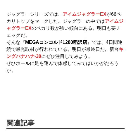
ジャグラーシリーズでは、
アイムジャグラーEX
が66ペ
カリトップをマークした。ジャグラーの中では
アイムジ
ャグラーEX
のペカリ数が強い傾向にある。明日も要チ
ェックだ。
そんな『
MEGAコンコルド1280稲沢店
』では、4日間連
続で最光取材が行われている。明日が最終日だ。新台
キ
ングハナハナ-30
にぜひ注目してみよう。
ぜひホールに足を運んで体感してみてはいかがだろう
か。
関連記事