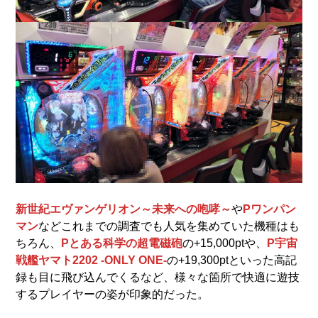
新世紀エヴァンゲリオン～未来への咆哮～
や
Pワンパン
マン
などこれまでの調査でも人気を集めていた機種はも
ちろん、
Pとある科学の超電磁砲
の+15,000ptや、
P宇宙
戦艦ヤマト2202 -ONLY ONE-
の+19,300ptといった高記
録も目に飛び込んでくるなど、様々な箇所で快適に遊技
するプレイヤーの姿が印象的だった。