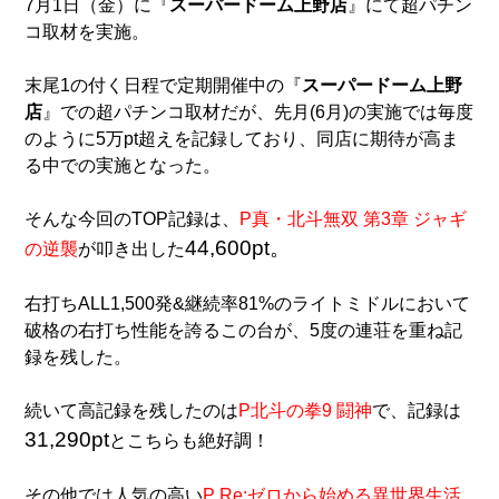
7月1日（金）に『
スーパードーム上野店
』にて超パチン
コ取材を実施。
末尾1の付く日程で定期開催中の『
スーパードーム上野
店
』での超パチンコ取材だが、先月(6月)の実施では毎度
のように5万pt超えを記録しており、同店に期待が高ま
る中での実施となった。
そんな今回のTOP記録は、
P真・北斗無双 第3章 ジャギ
44,600pt。
の逆襲
が叩き出した
右打ちALL1,500発&継続率81%のライトミドルにおいて
破格の右打ち性能を誇るこの台が、5度の連荘を重ね記
録を残した。
続いて高記録を残したのは
P北斗の拳9 闘神
で、記録は
31,290pt
とこちらも絶好調！
その他では人気の高い
P Re:ゼロから始める異世界生活