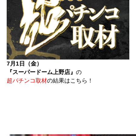
7月1日（金）
『スーパードーム上野店』
の
超パチンコ取材
の結果はこちら！