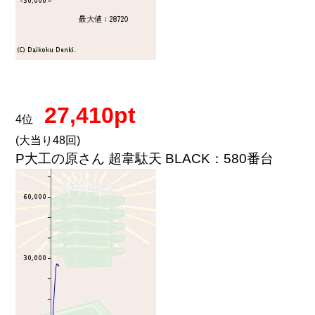
27,410pt
4位
(大当り48回)
P大工の原さん 超韋駄天 BLACK：580番台