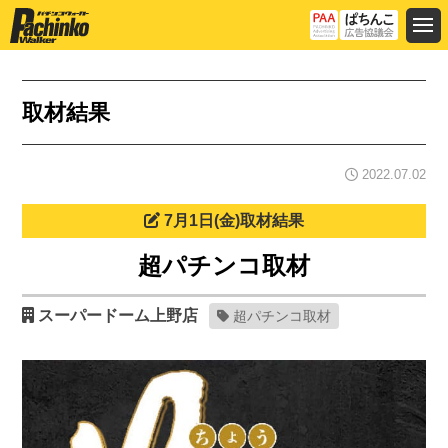
取材結果
2022.07.02
7月1日(金)取材結果
超パチンコ取材
スーパードーム上野店
超パチンコ取材