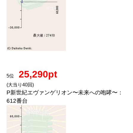
25,290pt
5位
(大当り40回)
P新世紀エヴァンゲリオン〜未来への咆哮〜：
612番台